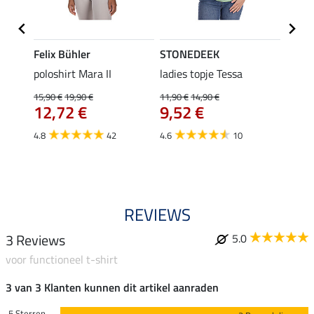
Felix Bühler
STONEDEEK
Felix
Klara
poloshirt Mara II
ladies topje Tessa
funct
uchon
wedstr
15,90 €
19,90 €
11,90 €
14,90 €
12,72 €
9,52 €
24,90 
€
van
4.8
42
4.6
10
4.4
REVIEWS
3 Reviews
5.0
voor functioneel t-shirt
3 van 3 Klanten kunnen dit artikel aanraden
5 Sterren