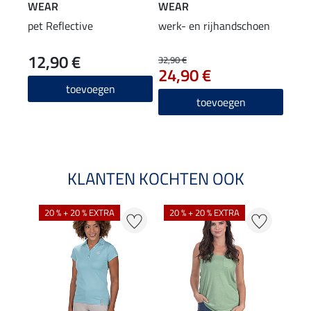
WEAR
WEAR
WE
pet Reflective
werk- en rijhandschoen
Adve
werk
12,90 €
89
neu
32,90 €
24,90 €
4.3
toevoegen
toevoegen
KLANTEN KOCHTEN OOK
20 % + 20 % EXTRA
20 % + 20 % EXTRA
40 %