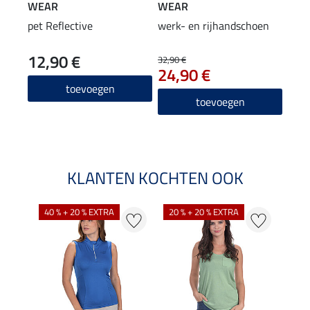
WEAR
WEAR
WE
pet Reflective
werk- en rijhandschoen
Adve
werk
12,90 €
89
neu
32,90 €
24,90 €
4.3
toevoegen
toevoegen
KLANTEN KOCHTEN OOK
40 % + 20 % EXTRA
20 % + 20 % EXTRA
20 %