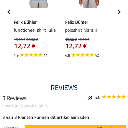
Felix Bühler
Felix Bühler
STON
Jule
functioneel shirt Julie
poloshirt Mara II
ladies
uchon
15,90 €
22,90 €
15,90 €
19,90 €
11,90 
12,72 €
12,72 €
9,5
4.9
11
4.8
42
4.6
REVIEWS
3 Reviews
5.0
voor functioneel t-shirt
3 van 3 Klanten kunnen dit artikel aanraden
5 Sterren