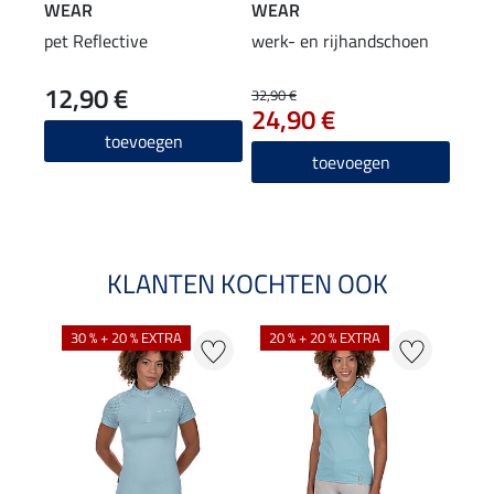
WEAR
WEAR
WE
pet Reflective
werk- en rijhandschoen
Adve
werk
12,90 €
89
neu
32,90 €
24,90 €
4.3
toevoegen
toevoegen
KLANTEN KOCHTEN OOK
30 % + 20 % EXTRA
20 % + 20 % EXTRA
20 %