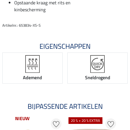
Opstaande kraag met rits en
kinbescherming
Artikelnr.: 653834-XS-S
EIGENSCHAPPEN
Ademend
Sneldrogend
BIJPASSENDE ARTIKELEN
NIEUW
20 % + 20 % EXTRA
20