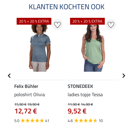
KLANTEN KOCHTEN OOK
20 % + 20 % EXTRA
20 % + 20 % EXTRA
20 %
Felix Bühler
STONEDEEK
Felix
Emily
poloshirt Olivia
ladies topje Tessa
zip-fu
Fleur
15,90 €
19,90 €
11,90 €
14,90 €
12,72 €
9,52 €
15,90 
12,
5.0
41
4.6
10
4.9