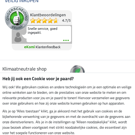
VEILIG INKOPEN
Klantbeoordelingen
4.7
/
5
Snelle service, goed
ingepakt.
eKomi
Klantenfeedback
Klimaatneutrale shop
Heb jij ook een Cookie voor je paard?
Verzending per
Wij ook! We gebruiken cookies en andere technologieën om je een optimale en veilige
online winkelen aan te bieden, om de prestaties van onze website te meten en om
relevante producten voor jou en je paard te tonen! Hiervoor verzamelen we gegevens
over onze gebruikers en hoe zij onze website kunnen gebruiken op hun apparaten.
Veilig betalen met
Als je op "Alles toestaan" klikt, ga je akkoord met het gebruik van cookies en de
bijbehorende verwerking van je gegevens en met de overdracht van de gegevens aan
onze dienstverleners. Als je in de instellingen op "Alleen noodzakelijke" klikt, wordt
jouw bezoek alleen voortgezet met strikt noodzakelijke cookies, die essentieel zijn
Impressum
voor het soepele functioneren van onze website.