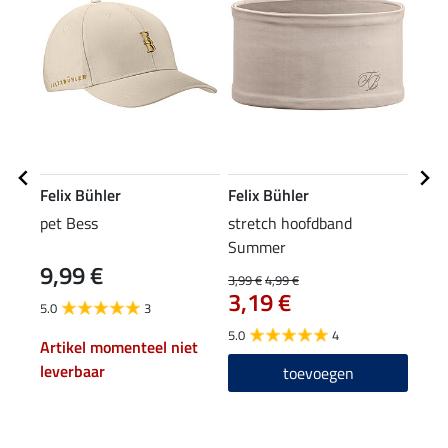
Felix Bühler
Felix Bühler
Feli
pet Bess
stretch hoofdband
perf
Summer
Jenn
9,99 €
3,99 €
4,99 €
27,90
3,19 €
22
5.0
3
5.0
4
4.5
Artikel momenteel niet
leverbaar
toevoegen