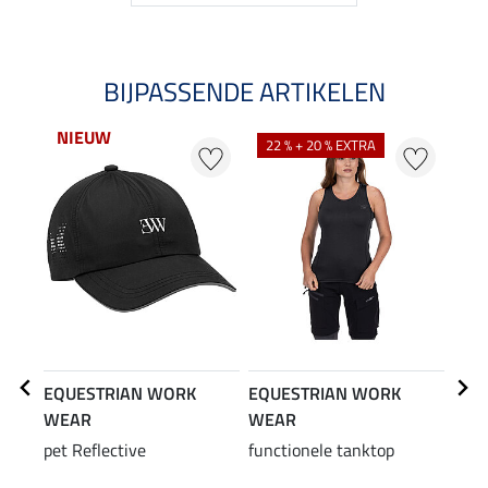
BIJPASSENDE ARTIKELEN
NIEUW
22 % + 20 % EXTRA
25
EQUESTRIAN WORK
EQUESTRIAN WORK
EQU
WEAR
WEAR
WE
pet Reflective
functionele tanktop
hybr