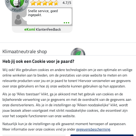
4.7
/
5
Snelle service, goed
ingepakt.
eKomi
Klantenfeedback
Klimaatneutrale shop
Heb jij ook een Cookie voor je paard?
Verzending per
Wij ook! We gebruiken cookies en andere technologieën om je een optimale en veilige
online winkelen aan te bieden, om de prestaties van onze website te meten en om
relevante producten voor jou en je paard te tonen! Hiervoor verzamelen we gegevens
over onze gebruikers en hoe zij onze website kunnen gebruiken op hun apparaten.
Veilig betalen met
Als je op "Alles toestaan" klikt, ga je akkoord met het gebruik van cookies en de
bijbehorende verwerking van je gegevens en met de overdracht van de gegevens aan
onze dienstverleners. Als je in de instellingen op "Alleen noodzakelijke" klikt, wordt
jouw bezoek alleen voortgezet met strikt noodzakelijke cookies, die essentieel zijn
voor het soepele functioneren van onze website.
Impressum
Natuurlijk kun je de instellingen op elk gewenst moment herroepen of aanpassen.
Meer informatie over onze cookies vind je onder
gegevensbescherming
.
Laatste update op 08.08.2026 om 03:00 uur