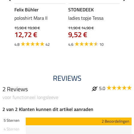
Felix Bühler
STONEDEEK
Felix
poloshirt Mara II
ladies topje Tessa
funct
wedstr
15,90 €
19,90 €
11,90 €
14,90 €
12,72 €
9,52 €
24,90 
€
van
4.8
42
4.6
10
4.4
REVIEWS
2 Reviews
5.0
voor functioneel longsleeve
2 van 2 Klanten kunnen dit artikel aanraden
5 Sterren
2 Beoordelingen
4 Sterren