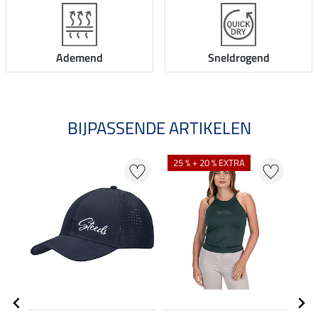
Ademend
Sneldrogend
BIJPASSENDE ARTIKELEN
NI
25 % + 20 % EXTRA