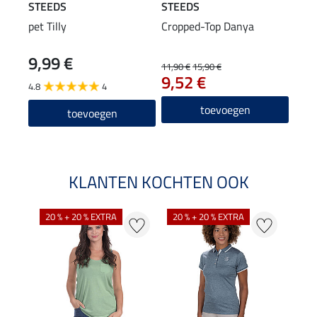
STEEDS
STEEDS
STE
pet Tilly
Cropped-Top Danya
crop
Ales
9,99 €
34
11,90 €
15,90 €
9,52 €
4.8
4
toevoegen
toevoegen
KLANTEN KOCHTEN OOK
20 % + 20 % EXTRA
20 % + 20 % EXTRA
20 %