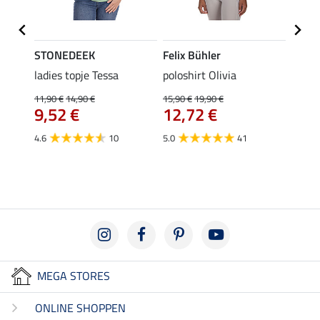
STONEDEEK
Felix Bühler
Felix
ladies topje Tessa
poloshirt Olivia
zip-fu
Fleur
11,90 €
14,90 €
15,90 €
19,90 €
9,52 €
12,72 €
15,90 
12,
4.6
10
5.0
41
4.9
MEGA STORES
ONLINE SHOPPEN