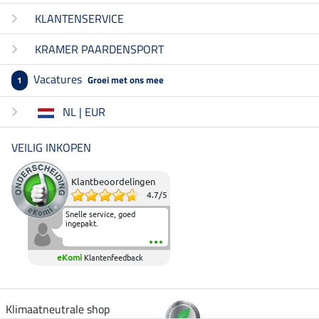
KLANTENSERVICE
KRAMER PAARDENSPORT
Vacatures
Groei met ons mee
1
NL | EUR
VEILIG INKOPEN
Klantbeoordelingen
4.7
/
5
Snelle service, goed
ingepakt.
eKomi
Klantenfeedback
Klimaatneutrale shop