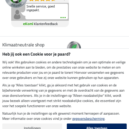
Snelle service, goed
ingepakt.
eKomi
Klantenfeedback
Klimaatneutrale shop
Heb jij ook een Cookie voor je paard?
Verzending per
Wij ook! We gebruiken cookies en andere technologieën om je een optimale en veilige
online winkelen aan te bieden, om de prestaties van onze website te meten en om
relevante producten voor jou en je paard te tonen! Hiervoor verzamelen we gegevens
over onze gebruikers en hoe zij onze website kunnen gebruiken op hun apparaten.
Veilig betalen met
Als je op "Alles toestaan" klikt, ga je akkoord met het gebruik van cookies en de
bijbehorende verwerking van je gegevens en met de overdracht van de gegevens aan
onze dienstverleners. Als je in de instellingen op "Alleen noodzakelijke" klikt, wordt
jouw bezoek alleen voortgezet met strikt noodzakelijke cookies, die essentieel zijn
Impressum
voor het soepele functioneren van onze website.
Natuurlijk kun je de instellingen op elk gewenst moment herroepen of aanpassen.
Meer informatie over onze cookies vind je onder
gegevensbescherming
.
Laatste update op 07.08.2026 om 03:03 uur
Alle prijzen in euro's, incl. BTW, excl. verzendkosten.
Instellingen
Alles toestaan