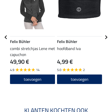
Felix Bühler
Felix Bühler
Feli
combi stretchjas Lene met
hoofdband Iva
perf
capuchon
body
49,90 €
4,99 €
23,90
19
4.9
14
5.0
2
5.0
toevoegen
toevoegen
KLANTEN KOCHTEN OOK