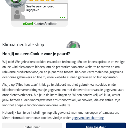
Snelle service, goed
ingepakt.
eKomi
Klantenfeedback
Klimaatneutrale shop
Heb jij ook een Cookie voor je paard?
Verzending per
Wij ook! We gebruiken cookies en andere technologieën om je een optimale en veilige
online winkelen aan te bieden, om de prestaties van onze website te meten en om
relevante producten voor jou en je paard te tonen! Hiervoor verzamelen we gegevens
over onze gebruikers en hoe zij onze website kunnen gebruiken op hun apparaten.
Veilig betalen met
Als je op "Alles toestaan" klikt, ga je akkoord met het gebruik van cookies en de
bijbehorende verwerking van je gegevens en met de overdracht van de gegevens aan
onze dienstverleners. Als je in de instellingen op "Alleen noodzakelijke" klikt, wordt
jouw bezoek alleen voortgezet met strikt noodzakelijke cookies, die essentieel zijn
Impressum
voor het soepele functioneren van onze website.
Natuurlijk kun je de instellingen op elk gewenst moment herroepen of aanpassen.
Meer informatie over onze cookies vind je onder
gegevensbescherming
.
Laatste update op 06.08.2026 om 03:11 uur
Alle prijzen in euro's, incl. BTW, excl. verzendkosten.
Instellingen
Alles toestaan