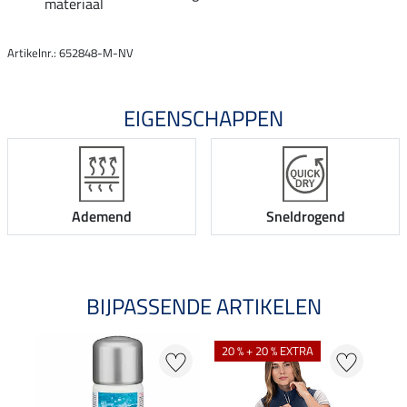
materiaal
Artikelnr.: 652848-M-NV
EIGENSCHAPPEN
Ademend
Sneldrogend
BIJPASSENDE ARTIKELEN
20 % + 20 % EXTRA
40