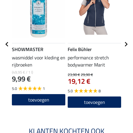
SHOWMASTER
Felix Bühler
Feli
wasmiddel voor kleding en
performance stretch
func
rijbroeken
bodywarmer Marit
met 
(49,95 € / 1 l)
23,90 €
29,90 €
11,90
9,99 €
19,12 €
9,5
5.0
1
5.0
8
4.9
toevoegen
toevoegen
KLANTEN KOCHTEN OOK