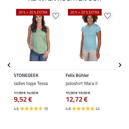
20 % + 20 % EXTRA
20 % + 20 % EXTRA
40 %
STONEDEEK
Felix Bühler
Felix
 Nela
ladies topje Tessa
poloshirt Mara II
funct
wedstr
11,90 €
14,90 €
15,90 €
19,90 €
9,52 €
12,72 €
24,90 
van
4.6
10
4.8
42
4.4