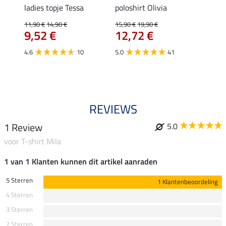
ladies topje Tessa
poloshirt Olivia
zip-fu
Fleur
11,90 €
14,90 €
15,90 €
19,90 €
9,52 €
12,72 €
15,90 
12,
4.6
10
5.0
41
4.9
REVIEWS
1 Review
5.0
voor T-shirt Mila
1 van 1 Klanten kunnen dit artikel aanraden
5 Sterren
1 Klantenbeoordeling
4 Sterren
3 Sterren
2 Sterren