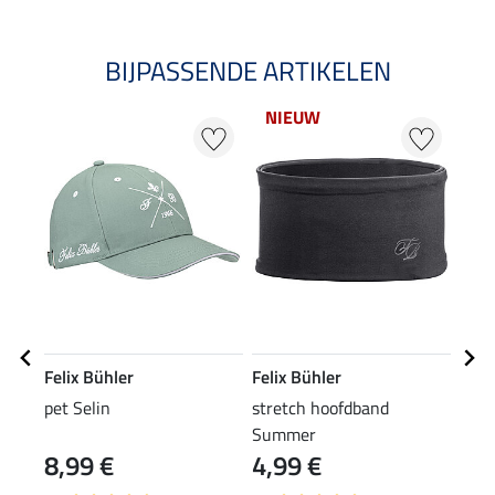
BIJPASSENDE ARTIKELEN
NIEUW
NI
Felix Bühler
Felix Bühler
Feli
pet Selin
stretch hoofdband
hybr
Summer
Sami
8,99 €
4,99 €
59