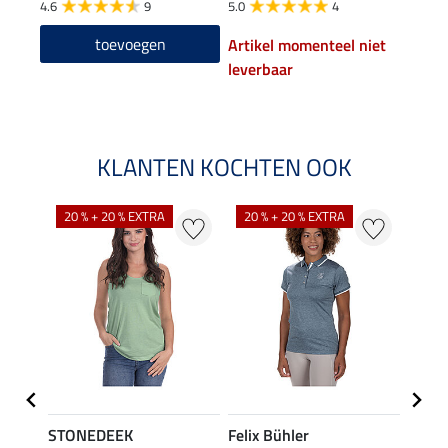
4.6
9
5.0
4
4.9
toevoegen
Artikel momenteel niet
leverbaar
KLANTEN KOCHTEN OOK
20 % + 20 % EXTRA
20 % + 20 % EXTRA
20 %
STONEDEEK
Felix Bühler
Felix