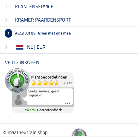
KLANTENSERVICE
KRAMER PAARDENSPORT
Vacatures
Groei met ons mee
1
NL | EUR
VEILIG INKOPEN
Klantbeoordelingen
4.7
/
5
Snelle service, goed
ingepakt.
eKomi
Klantenfeedback
Klimaatneutrale shop