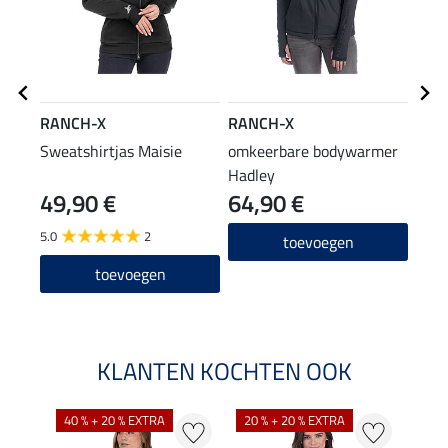
RANCH-X
RANCH-X
RAN
Sweatshirtjas Maisie
omkeerbare bodywarmer
Jean
Hadley
49,90 €
64,90 €
69
5.0
2
5.0
toevoegen
toevoegen
KLANTEN KOCHTEN OOK
40 % + 20 % EXTRA
20 % + 20 % EXTRA
20 %