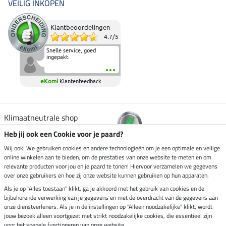
VEILIG INKOPEN
Klantbeoordelingen
4.7
/
5
Snelle service, goed
ingepakt.
eKomi
Klantenfeedback
Klimaatneutrale shop
Heb jij ook een Cookie voor je paard?
Verzending per
Wij ook! We gebruiken cookies en andere technologieën om je een optimale en veilige
online winkelen aan te bieden, om de prestaties van onze website te meten en om
relevante producten voor jou en je paard te tonen! Hiervoor verzamelen we gegevens
over onze gebruikers en hoe zij onze website kunnen gebruiken op hun apparaten.
Veilig betalen met
Als je op "Alles toestaan" klikt, ga je akkoord met het gebruik van cookies en de
bijbehorende verwerking van je gegevens en met de overdracht van de gegevens aan
onze dienstverleners. Als je in de instellingen op "Alleen noodzakelijke" klikt, wordt
jouw bezoek alleen voortgezet met strikt noodzakelijke cookies, die essentieel zijn
Impressum
voor het soepele functioneren van onze website.