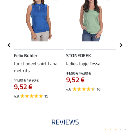
Felix Bühler
STONEDEEK
Felix
functioneel shirt Lana
ladies topje Tessa
zip-fu
met rits
Fleur
11,90 €
14,90 €
9,52 €
11,90 €
19,90 €
15,90 
9,52 €
12,
4.6
10
4.9
15
4.9
REVIEWS