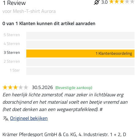
1 Review
3.0
voor Mesh-T-shirt Aurora
0 van 1 Klanten kunnen dit artikel aanraden
5 Sterren
4 Sterren
3 Sterren
1 Klantenbeoordeling
2 Sterren
1 Ster
30.5.2026
(Bevestigde aankoop)
Een heerlijk lichte zomerstof, maar zeker in lichtblauw erg
doorschijnend en het materiaal voelt een beetje vreemd aan
(het doet denken aan een wegwerptafelkleed). #
Origineel bekijken
Krämer Pferdesport GmbH & Co. KG, 4. Industriestr. 1 + 2, D