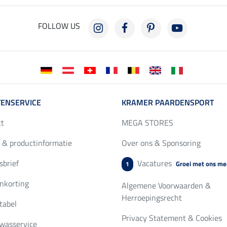
FOLLOW US
ENSERVICE
KRAMER PAARDENSPORT
ct
MEGA STORES
 & productinformatie
Over ons & Sponsoring
brief
Vacatures
Groei met ons me
1
nkorting
Algemene Voorwaarden &
Herroepingsrecht
tabel
Privacy Statement & Cookies
wasservice