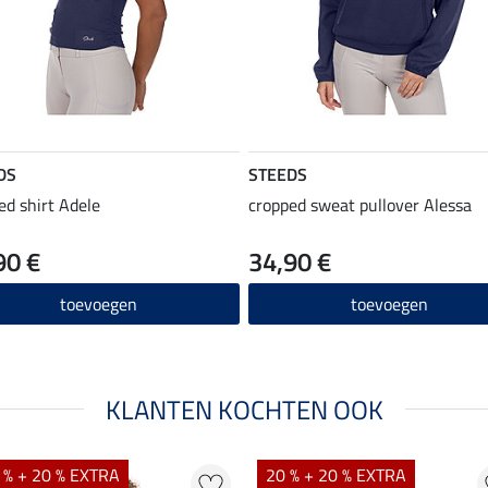
DS
STEEDS
ed shirt Adele
cropped sweat pullover Alessa
90 €
34,90 €
toevoegen
toevoegen
KLANTEN KOCHTEN OOK
 % + 20 % EXTRA
20 % + 20 % EXTRA