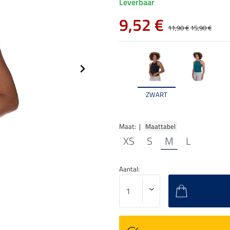
Leverbaar
9,52 €
11,90 €
15,90 €
ZWART
Maat: |
Maattabel
XS
S
M
L
Aantal: