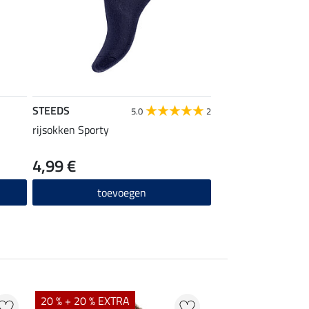
STEEDS
5.0
2
rijsokken Sporty
4,99 €
toevoegen
20 % + 20 % EXTRA
21 % + 20 % EXTR