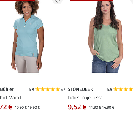
 Bühler
STONEDEEK
4.8
42
4.6
hirt Mara II
ladies topje Tessa
72 €
9,52 €
15,90 €
19,90 €
11,90 €
14,90 €