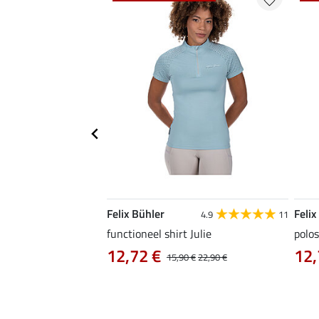
Felix Bühler
Felix
4.9
9
4.9
11
as Jule Life Cycle met
functioneel shirt Julie
polos
12,72 €
12,
15,90 €
22,90 €
0 €
69,90 €