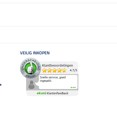
VEILIG INKOPEN
Klantbeoordelingen
4.7
/
5
Snelle service, goed
ingepakt.
e
eKomi
Klantenfeedback