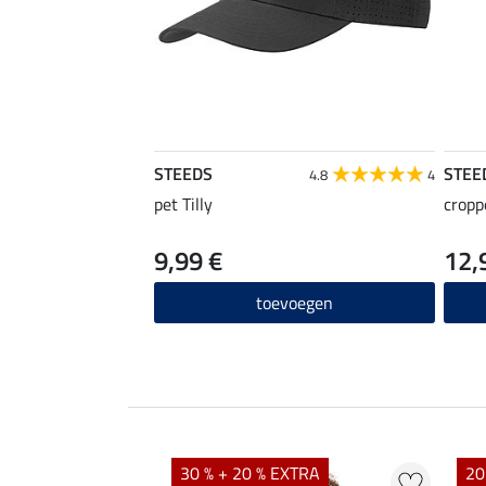
STEEDS
STEE
4.8
4
pet Tilly
cropp
9,99 €
12,
toevoegen
EXTRA
30 % + 20 % EXTRA
20