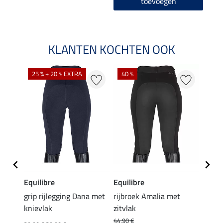
toevoegen
KLANTEN KOCHTEN OOK
25 % + 20 % EXTRA
40 %
Equilibre
Equilibre
Felix
Cycle
grip rijlegging Dana met
rijbroek Amalia met
grip
knievlak
zitvlak
zwang
Isi
44,90 €