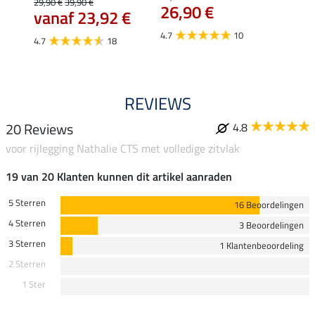
29,90 €
39,90 €
26,90 €
59,
vanaf 23,92 €
4.7
10
4.7
4.7
18
REVIEWS
20 Reviews
4.8
voor rijlegging Nathalie CTS met volledige zitvlak
19 van 20 Klanten kunnen dit artikel aanraden
5 Sterren
16 Beoordelingen
4 Sterren
3 Beoordelingen
3 Sterren
1 Klantenbeoordeling
2 Sterren
1 Ster