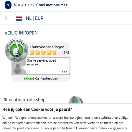
Vacatures
Groei met ons mee
1
NL | EUR
VEILIG INKOPEN
Klantbeoordelingen
4.7
/
5
Snelle service, goed
ingepakt.
eKomi
Klantenfeedback
Klimaatneutrale shop
Heb jij ook een Cookie voor je paard?
Verzending per
Wij ook! We gebruiken cookies en andere technologieën om je een optimale en veilige
online winkelen aan te bieden, om de prestaties van onze website te meten en om
relevante producten voor jou en je paard te tonen! Hiervoor verzamelen we gegevens