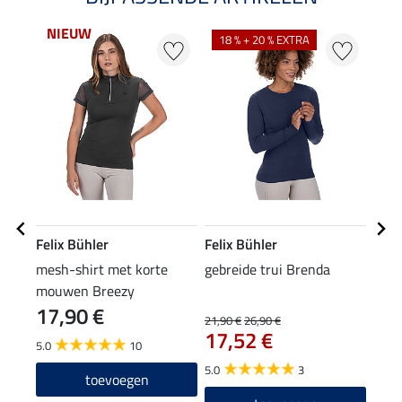
NIEUW
18 % + 20 % EXTRA
25
Felix Bühler
Felix Bühler
Feli
mesh-shirt met korte
gebreide trui Brenda
lede
mouwen Breezy
17,90 €
21,90 €
26,90 €
29,90
17,52 €
23
5.0
10
5.0
3
5.0
toevoegen