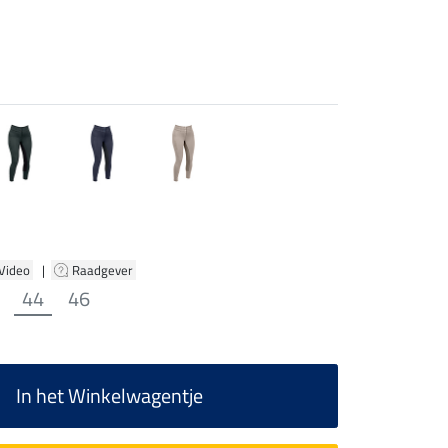
 Video
|
Raadgever
44
46
In het Winkelwagentje