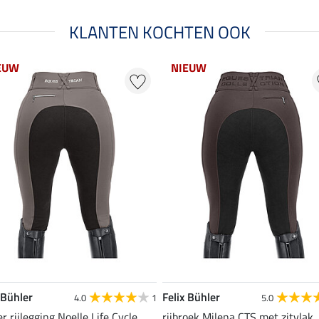
KLANTEN KOCHTEN OOK
EUW
NIEUW
 Bühler
Felix Bühler
4.0
1
5.0
r rijlegging Noelle Life Cycle
rijbroek Milena CTS met zitvlak