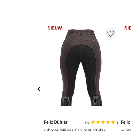
NIEUW
NI
Felix Bühler
Felix
4.0
1
5.0
8
 Noelle Life Cycle
rijbroek Milena CTS met zitvlak
winte