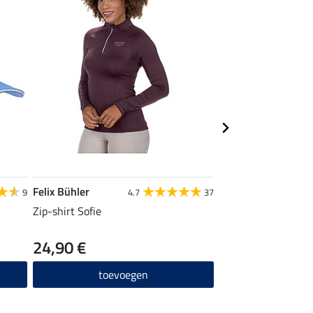
Felix Bühler
Felix Bühler
9
4.7
37
Zip-shirt Sofie
functionele poloshi
24,90 €
12,72 €
15,90 €
1
toevoegen
toevo