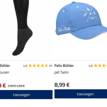
 Bühler
Felix Bühler
4.6
61
4.6
ousen
pet Selin
8,99 €
9 €
3,99 €
4,99 €
toevoegen
toevoegen