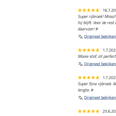
16.7.2
Super rijbroek! Missch
hij blijft. Voor de re
daarvoor! #
Origineel bekijken
1.7.20
Mooie stof, zit perfec
Origineel bekijken
1.7.20
Super fijne rijbroek. 
lengte. #
Origineel bekijken
25.6.2