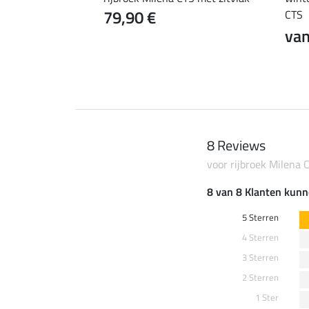
79,90 €
CTS
0 €
van
79,90 €
8 Reviews
voor rijbroek Milena 
8 van 8 Klanten kunn
5 Sterren
4 Sterren
3 Sterren
2 Sterren
1 Ster