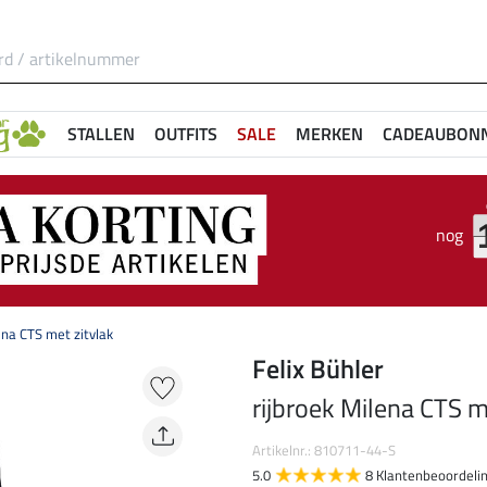
STALLEN
OUTFITS
SALE
MERKEN
CADEAUBON
nog
ena CTS met zitvlak
Felix Bühler
rijbroek Milena CTS m
Artikelnr.: 810711-44-S
5.0
8 Klantenbeoordeli