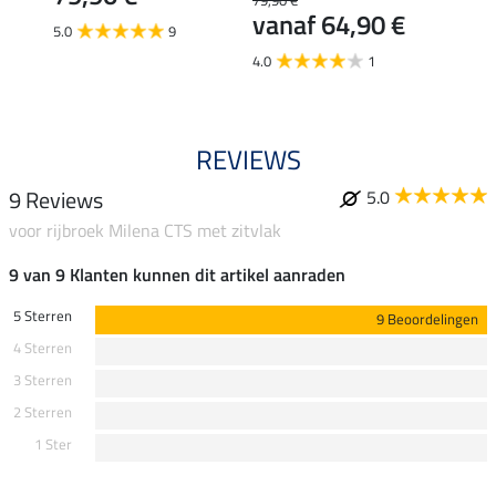
79,90 €
€
vanaf 64,90 €
5.0
9
5.0
4.0
1
REVIEWS
9 Reviews
5.0
voor rijbroek Milena CTS met zitvlak
9 van 9 Klanten kunnen dit artikel aanraden
5 Sterren
9 Beoordelingen
4 Sterren
3 Sterren
2 Sterren
1 Ster