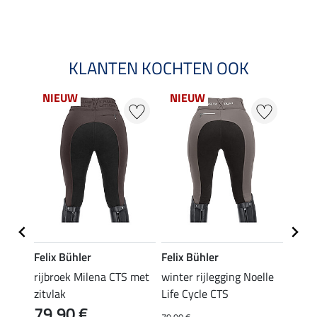
KLANTEN KOCHTEN OOK
NIEUW
NIEUW
NI
Felix Bühler
Felix Bühler
Felix
oelle
rijbroek Milena CTS met
winter rijlegging Noelle
rijbr
zitvlak
Life Cycle CTS
zitvla
79,90 €
79,