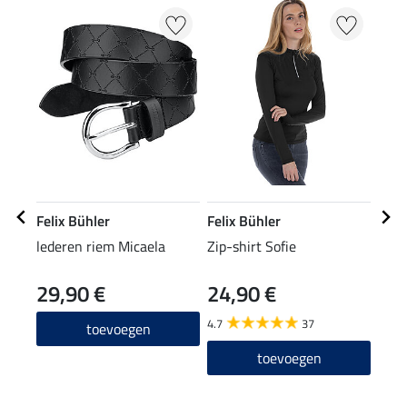
Felix Bühler
Felix Bühler
Feli
lederen riem Micaela
Zip-shirt Sofie
polo
29,90 €
24,90 €
29
4.7
37
4.8
toevoegen
toevoegen