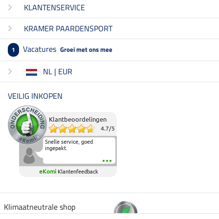
KLANTENSERVICE
KRAMER PAARDENSPORT
Vacatures
Groei met ons mee
1
NL | EUR
VEILIG INKOPEN
Klantbeoordelingen
4.7
/
5
Snelle service, goed
ingepakt.
eKomi
Klantenfeedback
Klimaatneutrale shop