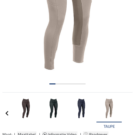
TAUPE
Maat: |
Maattabel
|
Informatie Video
|
Raadgever