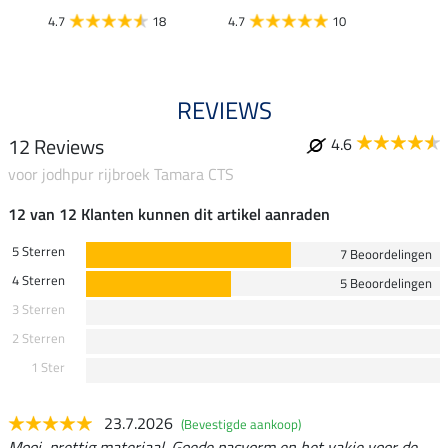
4.7
18
4.7
10
4.8
REVIEWS
12 Reviews
4.6
voor jodhpur rijbroek Tamara CTS
12 van 12 Klanten kunnen dit artikel aanraden
5 Sterren
7 Beoordelingen
4 Sterren
5 Beoordelingen
3 Sterren
2 Sterren
1 Ster
23.7.2026
(Bevestigde aankoop)
Mooi, prettig materiaal. Goede pasvorm en het vakje voor de