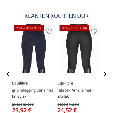
KLANTEN KOCHTEN OOK
25 % + 20 % EXTRA
40 % + 20 % EXTRA
20 %
Equilibre
Equilibre
Equil
Cycle
grip rijlegging Dana met
rijbroek Amalia met
grip r
knievlak
zitvlak
met z
29,90 €
39,90 €
26,90 €
44,90 €
49,90 
23,92 €
21,52 €
van