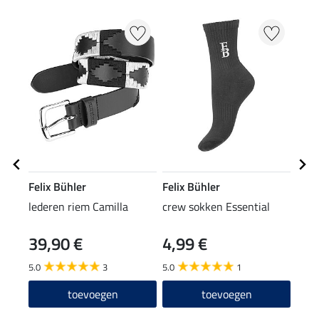
Felix Bühler
Felix Bühler
Feli
lederen riem Camilla
crew sokken Essential
pet 
39,90 €
4,99 €
8,9
5.0
3
5.0
1
4.6
toevoegen
toevoegen