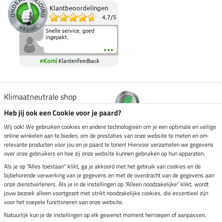
Klantbeoordelingen
4.7
/
5
Snelle service, goed
ingepakt.
eKomi
Klantenfeedback
Klimaatneutrale shop
Heb jij ook een Cookie voor je paard?
Verzending per
Wij ook! We gebruiken cookies en andere technologieën om je een optimale en veilige
online winkelen aan te bieden, om de prestaties van onze website te meten en om
relevante producten voor jou en je paard te tonen! Hiervoor verzamelen we gegevens
over onze gebruikers en hoe zij onze website kunnen gebruiken op hun apparaten.
Veilig betalen met
Als je op "Alles toestaan" klikt, ga je akkoord met het gebruik van cookies en de
bijbehorende verwerking van je gegevens en met de overdracht van de gegevens aan
onze dienstverleners. Als je in de instellingen op "Alleen noodzakelijke" klikt, wordt
jouw bezoek alleen voortgezet met strikt noodzakelijke cookies, die essentieel zijn
Impressum
voor het soepele functioneren van onze website.
Natuurlijk kun je de instellingen op elk gewenst moment herroepen of aanpassen.