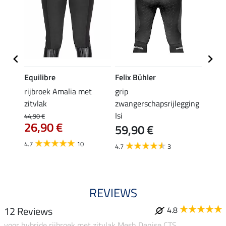
Equilibre
Felix Bühler
Equil
rijbroek Amalia met
grip
grip r
zitvlak
zwangerschapsrijlegging
met z
Isi
€
44,90 €
49,90 
26,90 €
59,90 €
van
4.7
10
4.7
3
4.8
REVIEWS
12 Reviews
4.8
voor hybride rijbroek met zitvlak Mesh Denise CTS