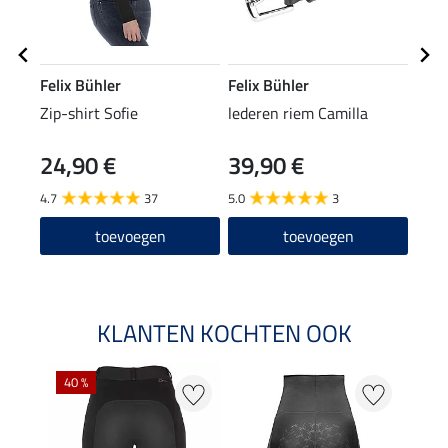
Felix Bühler
Felix Bühler
Feli
Zip-shirt Sofie
lederen riem Camilla
knie
24,90 €
39,90 €
5,9
4.7
37
5.0
3
4.6
toevoegen
toevoegen
KLANTEN KOCHTEN OOK
40 %
20 %