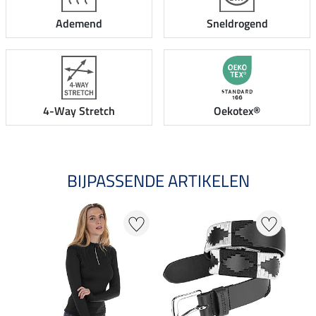
Ademend
Sneldrogend
4-Way Stretch
Oekotex®
BIJPASSENDE ARTIKELEN
NI