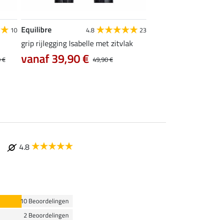
Equilibre
Felix Bühler
10
4.8
23
grip rijlegging Isabelle met zitvlak
thermo Pro rijbroek 
zitvlak
vanaf 39,90 €
 €
49,90 €
35,96 €
44,95 €
89
4.8
10 Beoordelingen
2 Beoordelingen