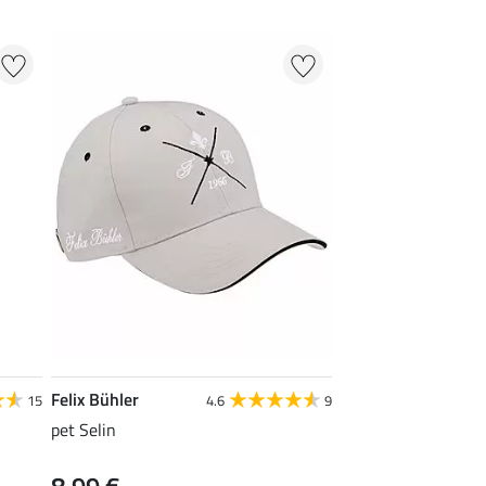
Felix Bühler
15
4.6
9
pet Selin
8,99 €