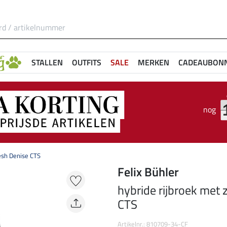
STALLEN
OUTFITS
SALE
MERKEN
CADEAUBON
nog
esh Denise CTS
Felix Bühler
hybride rijbroek met 
CTS
Artikelnr.: 810709-34-CF