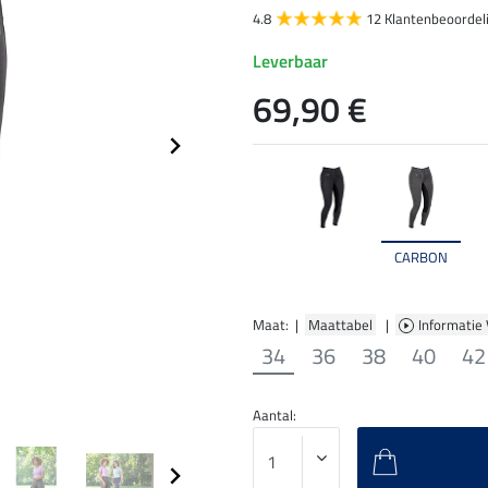
4.8
12 Klantenbeoordel
Leverbaar
69,90 €
CARBON
Maat: |
Maattabel
|
Informatie
34
36
38
40
42
Aantal: