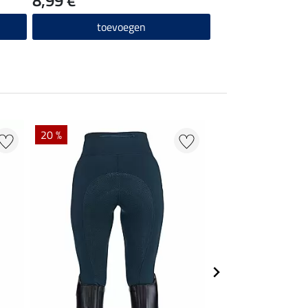
toevoegen
20 %
50 % + 20 % EXTR