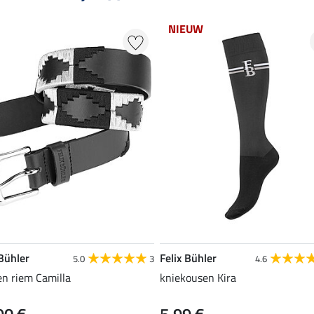
NIEUW
 Bühler
Felix Bühler
5.0
3
4.6
en riem Camilla
kniekousen Kira
90 €
5,99 €