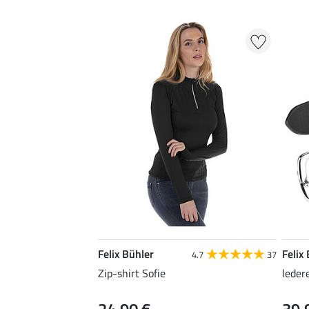
Felix Bühler
Felix
4.7
37
Zip-shirt Sofie
leder
24,90 €
39,