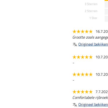
3 Sterren
2 Sterren
1 Ster
16.7.2
Grootte zoals aangeg
Origineel bekijken
10.7.2
-
10.7.2
-
7.7.20
Comfortabele rijbroek,
Origineel bekijken