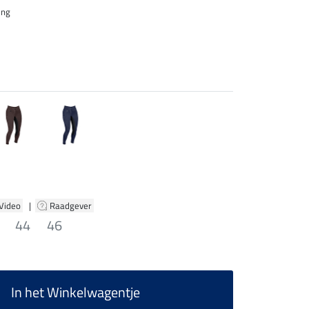
ing
 Video
|
Raadgever
44
46
In het Winkelwagentje