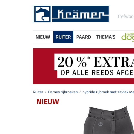
NIEUW
RUITER
PAARD
THEMA'S
Ruiter
Dames rijbroeken
hybride rijbroek met zitvlak M
NIEUW