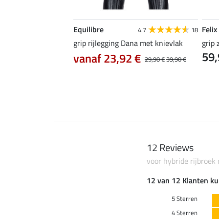
Equilibre
Felix
5.0
2
4.7
18
oek Juliette met
grip rijlegging Dana met knievlak
grip 
59,
vanaf 23,92 €
29,90 €
39,90 €
5 €
89,90 €
12 Reviews
voor hybride rijbroek
12 van 12 Klanten ku
5 Sterren
4 Sterren