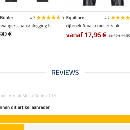
 Bühler
Equilibre
4.7
3
4.7
zwangerschapsrijlegging Isi
rijbroek Amalia met zitvlak
90 €
vanaf 17,96 €
22,45 €
44,90
REVIEWS
 met zitvlak Mesh Denise CTS
nnen dit artikel aanraden