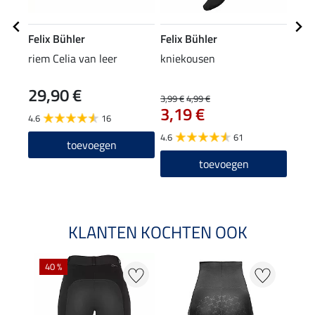
Felix Bühler
Felix Bühler
Feli
riem Celia van leer
kniekousen
knie
29,90 €
6,9
3,99 €
4,99 €
3,19 €
4.6
16
4.7
4.6
61
toevoegen
toevoegen
KLANTEN KOCHTEN OOK
40 %
20 %