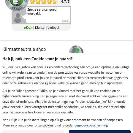
4.7
/
5
Snelle service, goed
ingepakt.
eKomi
Klantenfeedback
Klimaatneutrale shop
Heb jij ook een Cookie voor je paard?
Verzending per
Wij ook! We gebruiken cookies en andere technologieën om je een optimale en veilige
online winkelen aan te bieden, om de prestaties van onze website te meten en om
relevante producten voor jou en je paard te tonen! Hiervoor verzamelen we gegevens
over onze gebruikers en hoe zij onze website kunnen gebruiken op hun apparaten.
Veilig betalen met
Als je op "Alles toestaan" klikt, ga je akkoord met het gebruik van cookies en de
bijbehorende verwerking van je gegevens en met de overdracht van de gegevens aan
onze dienstverleners. Als je in de instellingen op "Alleen noodzakelijke" klikt, wordt
jouw bezoek alleen voortgezet met strikt noodzakelijke cookies, die essentieel zijn
voor het soepele functioneren van onze website.
Impressum
Natuurlijk kun je de instellingen op elk gewenst moment herroepen of aanpassen.
Meer informatie over onze cookies vind je onder
gegevensbescherming
.
Laatste update op 08.08.2026 om 14:33 uur