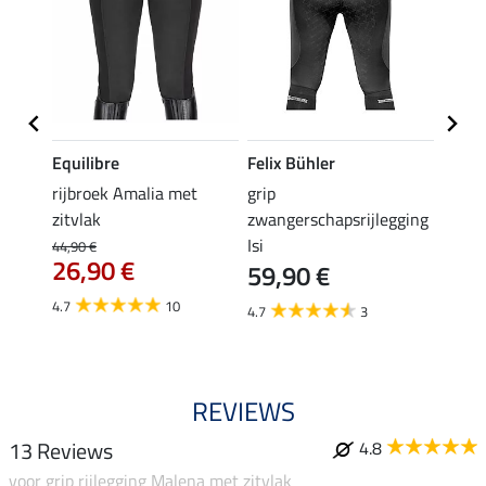
Equilibre
Felix Bühler
Equil
rijbroek Amalia met
grip
grip r
zitvlak
zwangerschapsrijlegging
met z
Isi
€
44,90 €
49,90 
26,90 €
59,90 €
van
4.7
10
4.7
3
4.8
REVIEWS
13 Reviews
4.8
voor grip rijlegging Malena met zitvlak