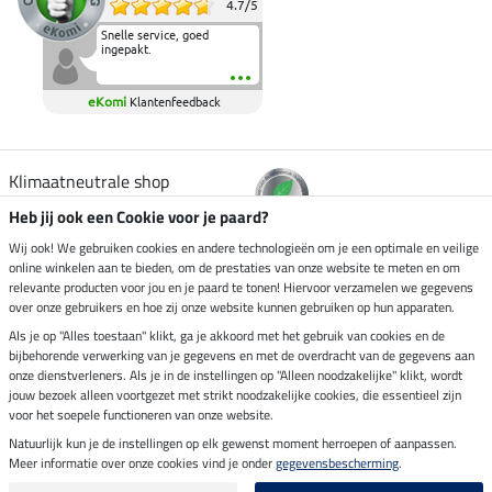
4.7
/
5
Snelle service, goed
ingepakt.
eKomi
Klantenfeedback
Klimaatneutrale shop
Heb jij ook een Cookie voor je paard?
Verzending per
Wij ook! We gebruiken cookies en andere technologieën om je een optimale en veilige
online winkelen aan te bieden, om de prestaties van onze website te meten en om
relevante producten voor jou en je paard te tonen! Hiervoor verzamelen we gegevens
over onze gebruikers en hoe zij onze website kunnen gebruiken op hun apparaten.
Veilig betalen met
Als je op "Alles toestaan" klikt, ga je akkoord met het gebruik van cookies en de
bijbehorende verwerking van je gegevens en met de overdracht van de gegevens aan
onze dienstverleners. Als je in de instellingen op "Alleen noodzakelijke" klikt, wordt
jouw bezoek alleen voortgezet met strikt noodzakelijke cookies, die essentieel zijn
voor het soepele functioneren van onze website.
Impressum
Natuurlijk kun je de instellingen op elk gewenst moment herroepen of aanpassen.
Meer informatie over onze cookies vind je onder
gegevensbescherming
.
Laatste update op 07.08.2026 om 03:03 uur