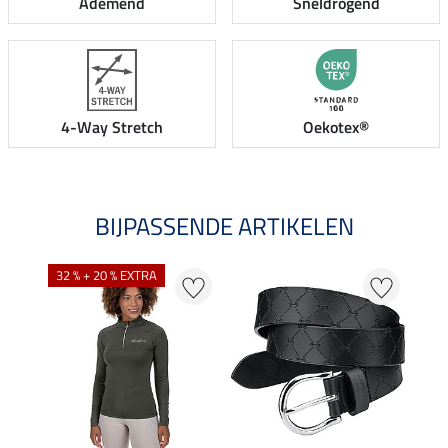
Ademend
Sneldrogend
4-Way Stretch
Oekotex®
BIJPASSENDE ARTIKELEN
NI
32 % + 20 % EXTRA