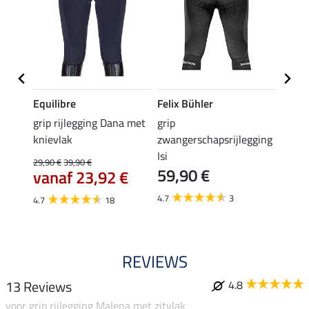
Equilibre
Felix Bühler
Equil
k
grip rijlegging Dana met
grip
rijbr
knievlak
zwangerschapsrijlegging
zitvla
Isi
29,90 €
39,90 €
22,45 
59,90 €
vanaf 23,92 €
van
4.7
3
4.7
18
4.7
REVIEWS
13 Reviews
4.8
voor grip rijlegging Malena met zitvlak