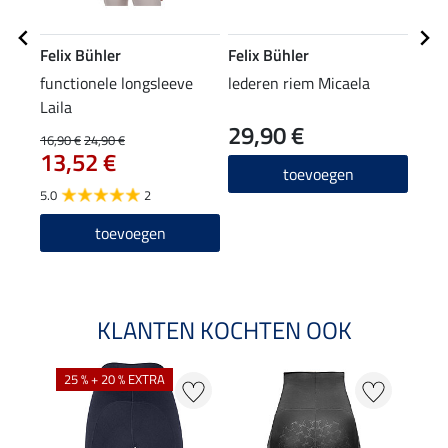
Felix Bühler
Felix Bühler
Feli
functionele longsleeve
lederen riem Micaela
knie
Laila
29,90 €
5,9
16,90 €
24,90 €
13,52 €
4.6
toevoegen
5.0
2
toevoegen
KLANTEN KOCHTEN OOK
25 % + 20 % EXTRA
50 %