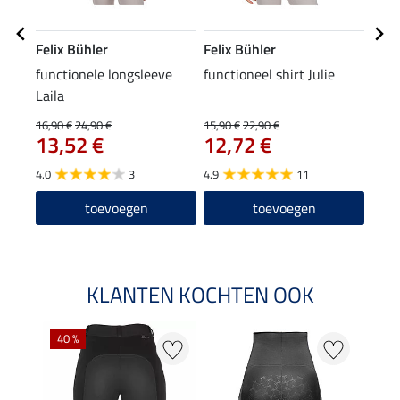
Felix Bühler
Felix Bühler
Feli
functionele longsleeve
functioneel shirt Julie
lede
Laila
29
16,90 €
24,90 €
15,90 €
22,90 €
13,52 €
12,72 €
4.0
3
4.9
11
toevoegen
toevoegen
KLANTEN KOCHTEN OOK
40 %
20 %