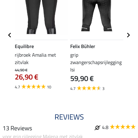
Equilibre
Felix Bühler
Equil
rijbroek Amalia met
grip
grip r
zitvlak
zwangerschapsrijlegging
met z
Isi
€
44,90 €
49,90 
26,90 €
59,90 €
van
4.7
10
4.7
3
4.8
REVIEWS
13 Reviews
4.8
voor grip rijlegging Malena met zitvlak