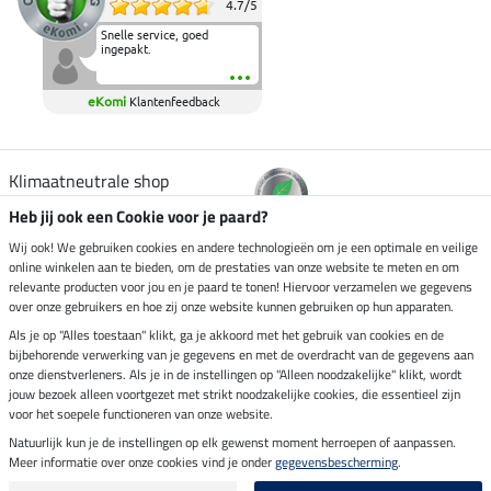
4.7
/
5
Snelle service, goed
ingepakt.
eKomi
Klantenfeedback
Klimaatneutrale shop
Heb jij ook een Cookie voor je paard?
Verzending per
Wij ook! We gebruiken cookies en andere technologieën om je een optimale en veilige
online winkelen aan te bieden, om de prestaties van onze website te meten en om
relevante producten voor jou en je paard te tonen! Hiervoor verzamelen we gegevens
over onze gebruikers en hoe zij onze website kunnen gebruiken op hun apparaten.
Veilig betalen met
Als je op "Alles toestaan" klikt, ga je akkoord met het gebruik van cookies en de
bijbehorende verwerking van je gegevens en met de overdracht van de gegevens aan
onze dienstverleners. Als je in de instellingen op "Alleen noodzakelijke" klikt, wordt
jouw bezoek alleen voortgezet met strikt noodzakelijke cookies, die essentieel zijn
voor het soepele functioneren van onze website.
Impressum
Natuurlijk kun je de instellingen op elk gewenst moment herroepen of aanpassen.
Meer informatie over onze cookies vind je onder
gegevensbescherming
.
Laatste update op 09.08.2026 om 07:13 uur