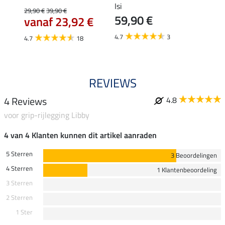
Isi
29,90 €
39,90 €
22,45 
59,90 €
vanaf 23,92 €
van
4.7
3
4.7
18
4.7
REVIEWS
4 Reviews
4.8
voor grip-rijlegging Libby
4 van 4 Klanten kunnen dit artikel aanraden
5 Sterren
3 Beoordelingen
4 Sterren
1 Klantenbeoordeling
3 Sterren
2 Sterren
1 Ster