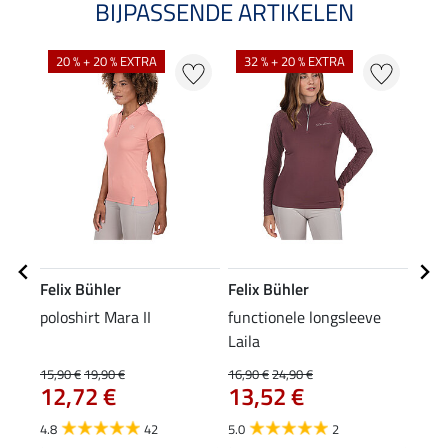
BIJPASSENDE ARTIKELEN
20 % + 20 % EXTRA
32 % + 20 % EXTRA
Felix Bühler
Felix Bühler
Feli
poloshirt Mara II
functionele longsleeve
riem
Laila
29
15,90 €
19,90 €
16,90 €
24,90 €
12,72 €
13,52 €
4.6
4.8
42
5.0
2