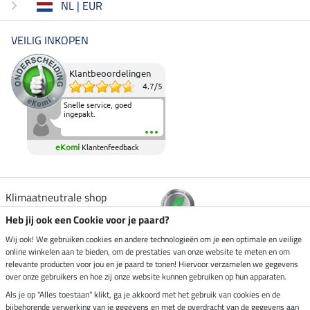
NL | EUR
VEILIG INKOPEN
Klantbeoordelingen
4.7
/
5
Snelle service, goed
ingepakt.
eKomi
Klantenfeedback
Klimaatneutrale shop
Heb jij ook een Cookie voor je paard?
Verzending per
Wij ook! We gebruiken cookies en andere technologieën om je een optimale en veilige
online winkelen aan te bieden, om de prestaties van onze website te meten en om
relevante producten voor jou en je paard te tonen! Hiervoor verzamelen we gegevens
over onze gebruikers en hoe zij onze website kunnen gebruiken op hun apparaten.
Veilig betalen met
Als je op "Alles toestaan" klikt, ga je akkoord met het gebruik van cookies en de
bijbehorende verwerking van je gegevens en met de overdracht van de gegevens aan