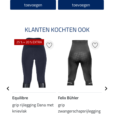
toevoegen
toevoegen
KLANTEN KOCHTEN OOK
25 % + 20 % EXTRA
50 %
Equilibre
Felix Bühler
Equil
k
grip rijlegging Dana met
grip
rijbr
knievlak
zwangerschapsrijlegging
zitvla