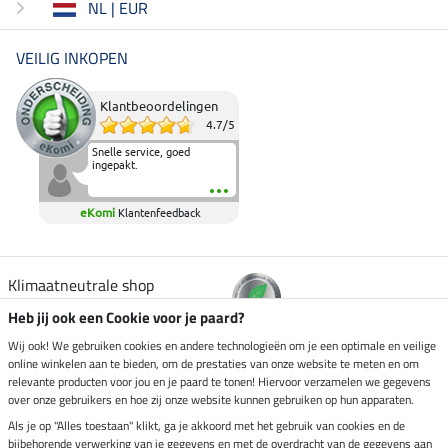
NL | EUR
VEILIG INKOPEN
Klantbeoordelingen
4.7
/
5
Snelle service, goed
ingepakt.
eKomi
Klantenfeedback
Klimaatneutrale shop
Heb jij ook een Cookie voor je paard?
Verzending per
Wij ook! We gebruiken cookies en andere technologieën om je een optimale en veilige
online winkelen aan te bieden, om de prestaties van onze website te meten en om
relevante producten voor jou en je paard te tonen! Hiervoor verzamelen we gegevens
over onze gebruikers en hoe zij onze website kunnen gebruiken op hun apparaten.
Veilig betalen met
Als je op "Alles toestaan" klikt, ga je akkoord met het gebruik van cookies en de
bijbehorende verwerking van je gegevens en met de overdracht van de gegevens aan