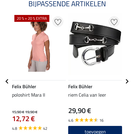
BIJPASSENDE ARTIKELEN
20 % + 20 % EXTRA
Felix Bühler
Felix Bühler
Feli
poloshirt Mara II
riem Celia van leer
func
29,90 €
12
15,90 €
19,90 €
12,72 €
4.6
16
4.8
4.8
42
toevoegen