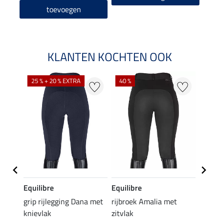
toevoegen
KLANTEN KOCHTEN OOK
25 % + 20 % EXTRA
40 %
Equilibre
Equilibre
Felix
Cycle
grip rijlegging Dana met
rijbroek Amalia met
grip
knievlak
zitvlak
zwang