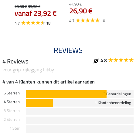
Isi
44,90 €
29,90 €
39,90 €
26,90 €
59,
vanaf 23,92 €
4.7
10
4.7
4.7
18
REVIEWS
4 Reviews
4.8
voor grip-rijlegging Libby
4 van 4 Klanten kunnen dit artikel aanraden
5 Sterren
3 Beoordelingen
4 Sterren
1 Klantenbeoordeling
3 Sterren
2 Sterren
1 Ster