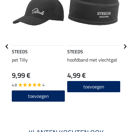
STEEDS
STEEDS
STE
pet Tilly
hoofdband met vlechtgat
func
9,99 €
4,99 €
11,90
9,5
4.8
4
toevoegen
4.8
toevoegen