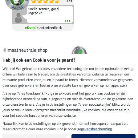
4.7
/
5
Snelle service, goed
ingepakt.
eKomi
Klantenfeedback
Klimaatneutrale shop
Heb jij ook een Cookie voor je paard?
Verzending per
Wij ook! We gebruiken cookies en andere technologieën om je een optimale en veilige
online winkelen aan te bieden, om de prestaties van onze website te meten en om
relevante producten voor jou en je paard te tonen! Hiervoor verzamelen we gegevens
over onze gebruikers en hoe zij onze website kunnen gebruiken op hun apparaten.
Veilig betalen met
Als je op "Alles toestaan" klikt, ga je akkoord met het gebruik van cookies en de
bijbehorende verwerking van je gegevens en met de overdracht van de gegevens aan
onze dienstverleners. Als je in de instellingen op "Alleen noodzakelijke" klikt, wordt
jouw bezoek alleen voortgezet met strikt noodzakelijke cookies, die essentieel zijn
Impressum
voor het soepele functioneren van onze website.
Natuurlijk kun je de instellingen op elk gewenst moment herroepen of aanpassen.
Meer informatie over onze cookies vind je onder
gegevensbescherming
.
Laatste update op 06.08.2026 om 03:11 uur