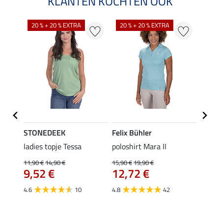
KLANTEN KOCHTEN OOK
20 % + 20 % EXTRA
20 % + 20 % EXTRA
40 %
STONEDEEK
Felix Bühler
Felix
 Nela
ladies topje Tessa
poloshirt Mara II
funct
wedstr
11,90 €
14,90 €
15,90 €
19,90 €
9,52 €
12,72 €
24,90 
van
4.6
10
4.8
42
4.4