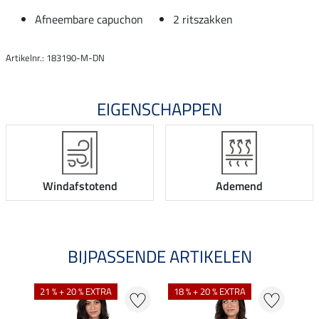
Afneembare capuchon
2 ritszakken
Artikelnr.: 183190-M-DN
EIGENSCHAPPEN
Windafstotend
Ademend
BIJPASSENDE ARTIKELEN
21 % + 20 % EXTRA
18 % + 20 % EXTRA
20