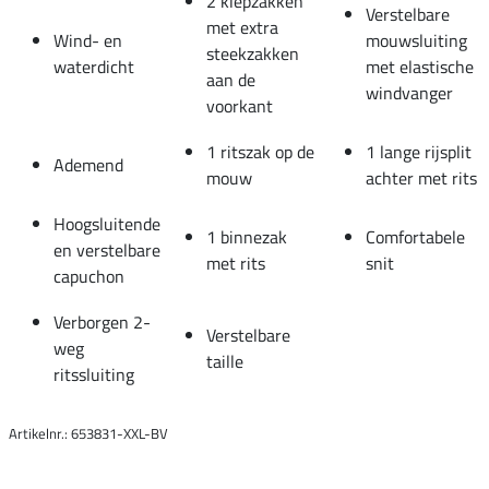
2 klepzakken
Verstelbare
met extra
Wind- en
mouwsluiting
steekzakken
waterdicht
met elastische
aan de
windvanger
voorkant
1 ritszak op de
1 lange rijsplit
Ademend
mouw
achter met rits
Hoogsluitende
1 binnezak
Comfortabele
en verstelbare
met rits
snit
capuchon
Verborgen 2-
Verstelbare
weg
taille
ritssluiting
Artikelnr.: 653831-XXL-BV