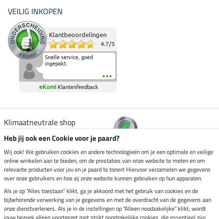
VEILIG INKOPEN
Klantbeoordelingen
4.7
/
5
Snelle service, goed
ingepakt.
eKomi
Klantenfeedback
Klimaatneutrale shop
Heb jij ook een Cookie voor je paard?
Verzending per
Wij ook! We gebruiken cookies en andere technologieën om je een optimale en veilige
online winkelen aan te bieden, om de prestaties van onze website te meten en om
relevante producten voor jou en je paard te tonen! Hiervoor verzamelen we gegevens
over onze gebruikers en hoe zij onze website kunnen gebruiken op hun apparaten.
Veilig betalen met
Als je op "Alles toestaan" klikt, ga je akkoord met het gebruik van cookies en de
bijbehorende verwerking van je gegevens en met de overdracht van de gegevens aan
onze dienstverleners. Als je in de instellingen op "Alleen noodzakelijke" klikt, wordt
jouw bezoek alleen voortgezet met strikt noodzakelijke cookies, die essentieel zijn