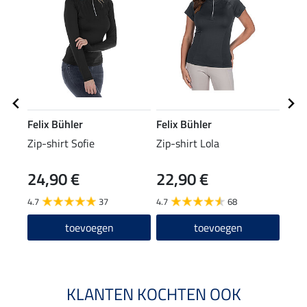
Felix Bühler
Felix Bühler
Feli
Zip-shirt Sofie
Zip-shirt Lola
grip
24,90 €
22,90 €
69
4.7
37
4.7
68
5.0
toevoegen
toevoegen
KLANTEN KOCHTEN OOK