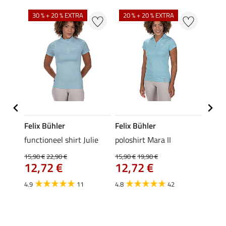
30 % + 20 % EXTRA
20 % + 20 % EXTRA
20 %
Felix Bühler
Felix Bühler
STON
Jule
functioneel shirt Julie
poloshirt Mara II
ladies
uchon
15,90 €
22,90 €
15,90 €
19,90 €
11,90 
12,72 €
12,72 €
9,5
4.9
11
4.8
42
4.6