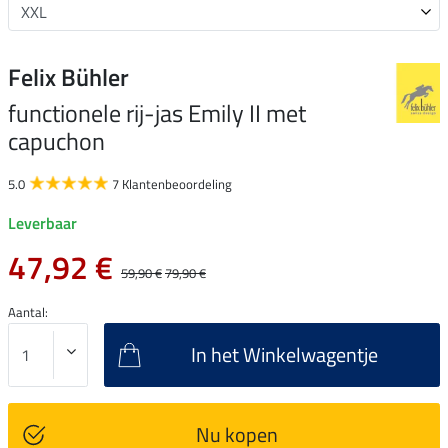
Felix Bühler
functionele rij-jas Emily II met
capuchon
5.0
7 Klantenbeoordeling
Leverbaar
47,92 €
59,90 €
79,90 €
Aantal:
In het Winkelwagentje
Nu kopen