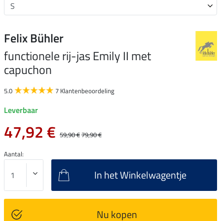
Felix Bühler
functionele rij-jas Emily II met
capuchon
5.0
7 Klantenbeoordeling
Leverbaar
47,92 €
59,90 €
79,90 €
Aantal:
In het Winkelwagentje
Nu kopen