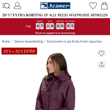
nog
0
0
0
7
7
7
1
1
1
9
9
9
2
2
2
5
5
5
5
5
5
5
5
5
0
7
1
9
2
5
5
5
Ruiter
Dames bovenkleding
functionele rij-jas Emily II met capuchon
25 % + 20 % EXTRA