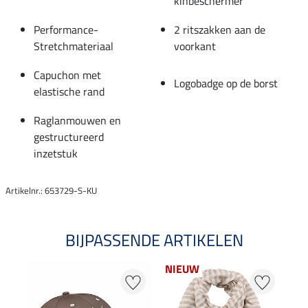
kinbeschermer
Performance-
2 ritszakken aan de
Stretchmateriaal
voorkant
Capuchon met
Logobadge op de borst
elastische rand
Raglanmouwen en
gestructureerd
inzetstuk
Artikelnr.: 653729-S-KU
BIJPASSENDE ARTIKELEN
NIEUW
21