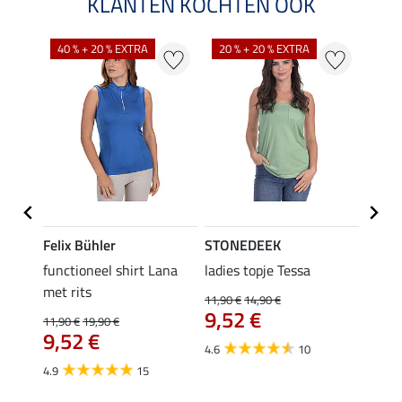
KLANTEN KOCHTEN OOK
40 % + 20 % EXTRA
20 % + 20 % EXTRA
20 %
Felix Bühler
STONEDEEK
Felix
functioneel shirt Lana
ladies topje Tessa
zip-fu
met rits
Fleur
11,90 €
14,90 €
9,52 €
11,90 €
19,90 €
15,90 
9,52 €
12,
4.6
10
4.9
15
4.9