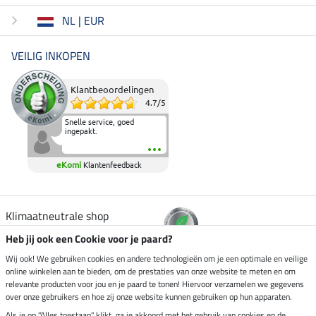
NL | EUR
VEILIG INKOPEN
Klantbeoordelingen
4.7
/
5
Snelle service, goed
ingepakt.
eKomi
Klantenfeedback
Klimaatneutrale shop
Heb jij ook een Cookie voor je paard?
Verzending per
Wij ook! We gebruiken cookies en andere technologieën om je een optimale en veilige
online winkelen aan te bieden, om de prestaties van onze website te meten en om
relevante producten voor jou en je paard te tonen! Hiervoor verzamelen we gegevens
over onze gebruikers en hoe zij onze website kunnen gebruiken op hun apparaten.
Veilig betalen met
Als je op "Alles toestaan" klikt, ga je akkoord met het gebruik van cookies en de