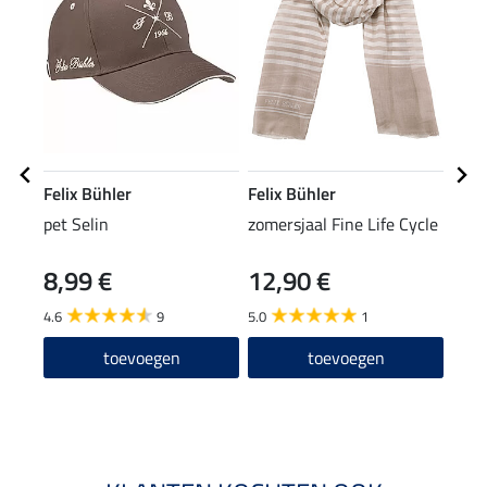
Felix Bühler
Felix Bühler
Feli
pet Selin
zomersjaal Fine Life Cycle
func
rits
8,99 €
12,90 €
17,90
14
4.6
9
5.0
1
4.8
toevoegen
toevoegen