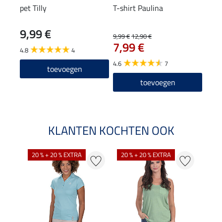
pet Tilly
T-shirt Paulina
Zip 
9,99 €
9,99 €
12,90 €
15,90
7,99 €
12
4.8
4
4.6
7
4.8
toevoegen
toevoegen
KLANTEN KOCHTEN OOK
20 % + 20 % EXTRA
20 % + 20 % EXTRA
40 %