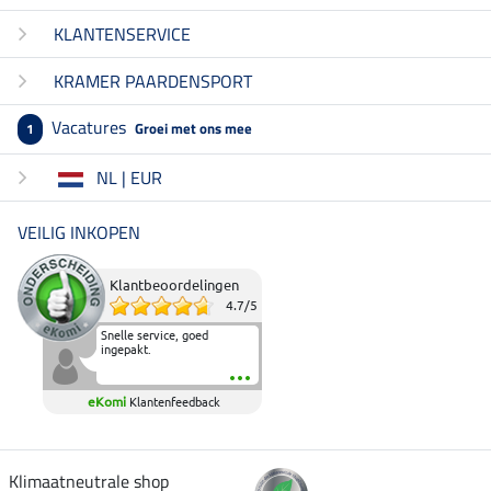
KLANTENSERVICE
KRAMER PAARDENSPORT
Vacatures
Groei met ons mee
1
NL | EUR
VEILIG INKOPEN
Klantbeoordelingen
4.7
/
5
Snelle service, goed
ingepakt.
eKomi
Klantenfeedback
Klimaatneutrale shop