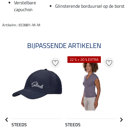
Verstelbare
Glinsterende borduursel op de borst
capuchon
Artikelnr.: 653881-M-M
BIJPASSENDE ARTIKELEN
22 % + 20 % EXTRA
20
STEEDS
STEEDS
STE