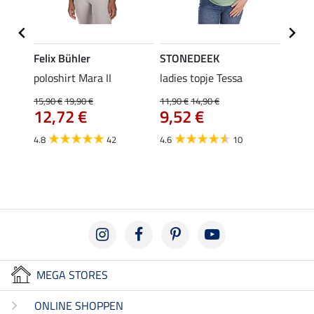
Felix Bühler
STONEDEEK
Felix
poloshirt Mara II
ladies topje Tessa
funct
wedstr
15,90 €
19,90 €
11,90 €
14,90 €
12,72 €
9,52 €
24,90 
€
van
4.8
42
4.6
10
4.4
MEGA STORES
ONLINE SHOPPEN