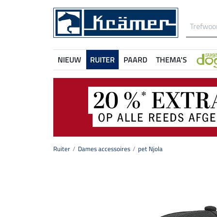
NIEUW
RUITER
PAARD
THEMA'S
Ruiter
Dames accessoires
pet Njola