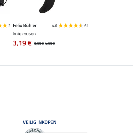
Felix Bühler
Krämer
2
4.6
61
kniekousen
Kramer draagtas, gr
0,99 €
3,19 €
3,99 €
4,99 €
VEILIG INKOPEN