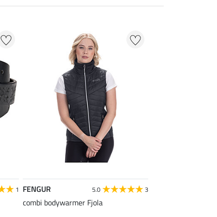
FENGUR
1
5.0
3
combi bodywarmer Fjola