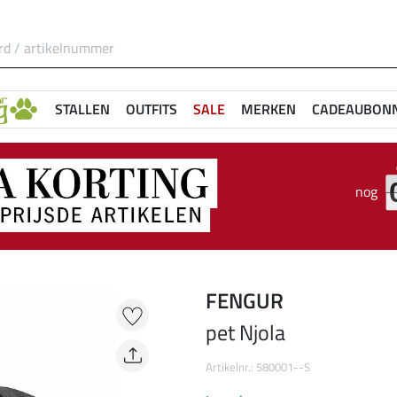
STALLEN
OUTFITS
SALE
MERKEN
CADEAUBON
nog
FENGUR
pet Njola
Artikelnr.: 580001--S