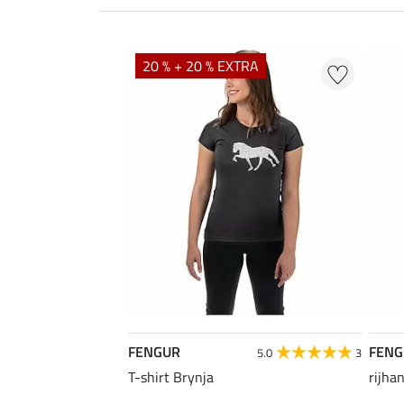
20 % + 20 % EXTRA
FENGUR
FENG
5.0
3
T-shirt Brynja
rijha