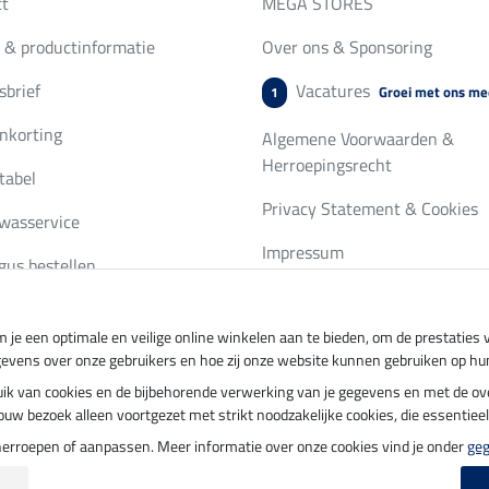
ct
MEGA STORES
 & productinformatie
Over ons & Sponsoring
brief
Vacatures
Groei met ons me
1
nkorting
Algemene Voorwaarden &
Herroepingsrecht
tabel
Privacy Statement & Cookies
wasservice
Impressum
gus bestellen
 je een optimale en veilige online winkelen aan te bieden, om de prestatie
ing per
Veilig betalen met
gevens over onze gebruikers en hoe zij onze website kunnen gebruiken op hu
ebruik van cookies en de bijbehorende verwerking van je gegevens en met de 
t jouw bezoek alleen voortgezet met strikt noodzakelijke cookies, die essentie
herroepen of aanpassen. Meer informatie over onze cookies vind je onder
ge