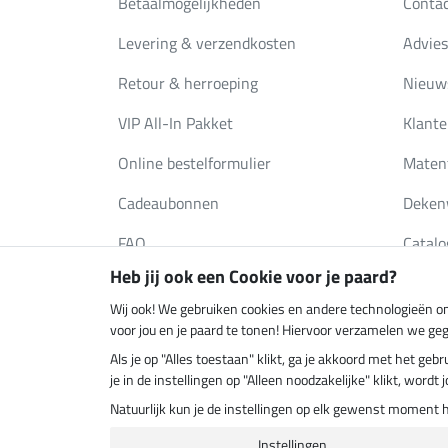
Betaalmogelijkheden
Conta
Levering & verzendkosten
Advies
Retour & herroeping
Nieuws
VIP All-In Pakket
Klante
Online bestelformulier
Maten
Cadeaubonnen
Deken
FAQ
Catalo
Heb jij ook een Cookie voor je paard?
Wij ook! We gebruiken cookies en andere technologieën om
Klimaatneutrale shop
Verzend
voor jou en je paard te tonen! Hiervoor verzamelen we ge
Als je op "Alles toestaan" klikt, ga je akkoord met het g
je in de instellingen op "Alleen noodzakelijke" klikt, word
Natuurlijk kun je de instellingen op elk gewenst moment 
Instellingen