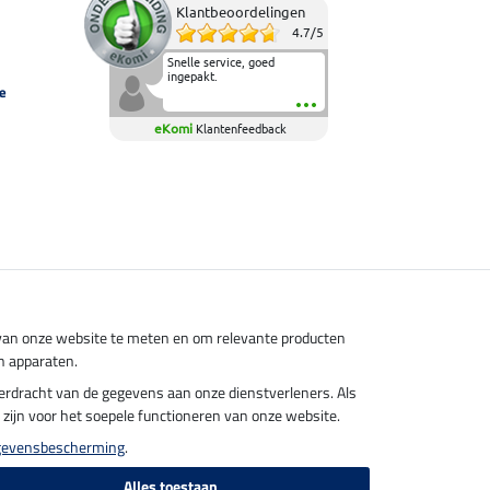
Klantbeoordelingen
4.7
/
5
Snelle service, goed
ingepakt.
e
eKomi
Klantenfeedback
s van onze website te meten en om relevante producten
n apparaten.
overdracht van de gegevens aan onze dienstverleners. Als
el zijn voor het soepele functioneren van onze website.
gevensbescherming
.
Alles toestaan