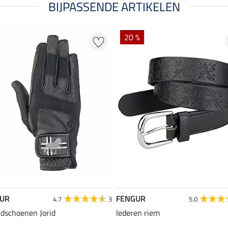
BIJPASSENDE ARTIKELEN
20 %
UR
FENGUR
4.7
3
5.0
ndschoenen Jorid
lederen riem