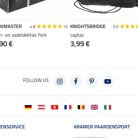
WMASTER
KNIGHTSBRIDGE
4.8
12
5.0
n- en zadeldektas York
captas
90 €
3,99 €
FOLLOW US
ENSERVICE
KRAMER PAARDENSPORT