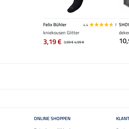
Felix Bühler
SHO
5.0
8
4.4
7
, groot
kniekousen Glitter
deke
10,
3,19 €
3,99 €
4,99 €
ONLINE SHOPPEN
KLANT