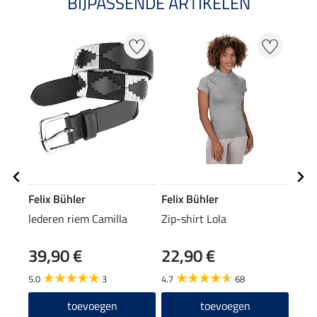
BIJPASSENDE ARTIKELEN
Felix Bühler
Felix Bühler
Feli
lederen riem Camilla
Zip-shirt Lola
pet 
39,90 €
22,90 €
8,9
5.0
3
4.7
68
4.6
toevoegen
toevoegen