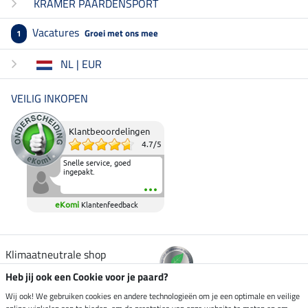
KRAMER PAARDENSPORT
Vacatures
Groei met ons mee
1
NL | EUR
VEILIG INKOPEN
Klantbeoordelingen
4.7
/
5
Snelle service, goed
ingepakt.
eKomi
Klantenfeedback
Klimaatneutrale shop
Heb jij ook een Cookie voor je paard?
Verzending per
Wij ook! We gebruiken cookies en andere technologieën om je een optimale en veilige