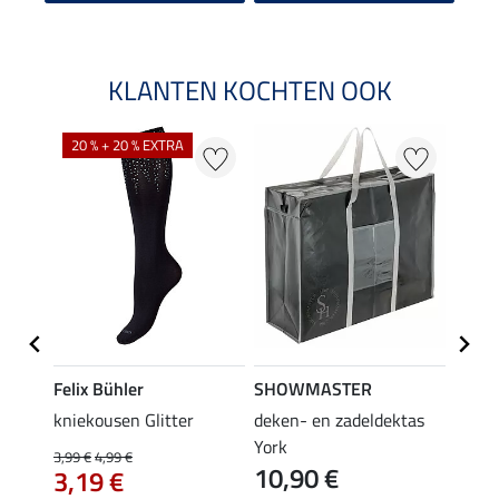
KLANTEN KOCHTEN OOK
20 % + 20 % EXTRA
20 %
Felix Bühler
SHOWMASTER
Felix
iger
kniekousen Glitter
deken- en zadeldektas
kniek
tors
York
3,99 €
4,99 €
3,99 €
10,90 €
3,19 €
3,1