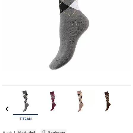
TITAAN
Maat: |
Maattabel
|
Raadgever