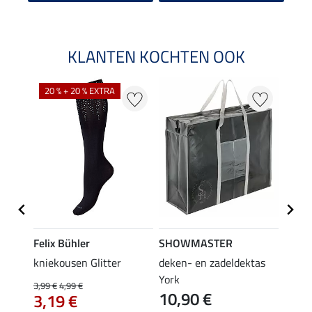
KLANTEN KOCHTEN OOK
20 % + 20 % EXTRA
20 %
Felix Bühler
SHOWMASTER
Felix
root
kniekousen Glitter
deken- en zadeldektas
kniek
York
3,99 €
4,99 €
3,99 €
10,90 €
3,19 €
3,1