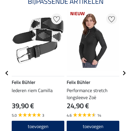
BIJPASSENDE ARTIKELEN
NIEUW
Felix Bühler
Felix Bühler
Feli
lederen riem Camilla
Performance stretch
Zip-
longsleeve Zoë
39,90 €
24,90 €
22
5.0
3
4.6
14
4.7
toevoegen
toevoegen