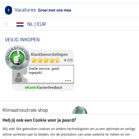
Vacatures
Groei met ons mee
1
NL | EUR
VEILIG INKOPEN
Klantbeoordelingen
4.7
/
5
Snelle service, goed
ingepakt.
eKomi
Klantenfeedback
Klimaatneutrale shop
Heb jij ook een Cookie voor je paard?
Verzending per
Wij ook! We gebruiken cookies en andere technologieën om je een optimale en veilige
online winkelen aan te bieden, om de prestaties van onze website te meten en om