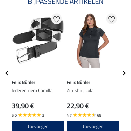
BIJPASSENDE ARTIKELEN
NI
Felix Bühler
Felix Bühler
Feli
lederen riem Camilla
Zip-shirt Lola
Perf
long
39,90 €
22,90 €
24
5.0
3
4.7
68
4.6
toevoegen
toevoegen