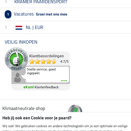
KRAMER PAARDENSPORT
Vacatures
Groei met ons mee
1
NL | EUR
VEILIG INKOPEN
Klantbeoordelingen
4.7
/
5
Snelle service, goed
ingepakt.
eKomi
Klantenfeedback
Klimaatneutrale shop
Heb jij ook een Cookie voor je paard?
Verzending per
Wij ook! We gebruiken cookies en andere technologieën om je een optimale en veilige