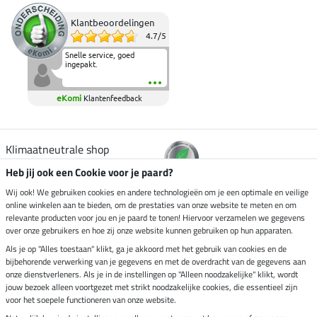
Klantbeoordelingen
4.7
/
5
Snelle service, goed
ingepakt.
eKomi
Klantenfeedback
Klimaatneutrale shop
Heb jij ook een Cookie voor je paard?
Verzending per
Wij ook! We gebruiken cookies en andere technologieën om je een optimale en veilige
online winkelen aan te bieden, om de prestaties van onze website te meten en om
relevante producten voor jou en je paard te tonen! Hiervoor verzamelen we gegevens
over onze gebruikers en hoe zij onze website kunnen gebruiken op hun apparaten.
Veilig betalen met
Als je op "Alles toestaan" klikt, ga je akkoord met het gebruik van cookies en de
bijbehorende verwerking van je gegevens en met de overdracht van de gegevens aan
onze dienstverleners. Als je in de instellingen op "Alleen noodzakelijke" klikt, wordt
jouw bezoek alleen voortgezet met strikt noodzakelijke cookies, die essentieel zijn
Impressum
voor het soepele functioneren van onze website.