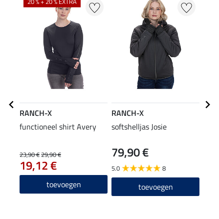
20 % + 20 % EXTRA
42
RANCH-X
RANCH-X
RAN
functioneel shirt Avery
softshelljas Josie
trai
79,90 €
23,90 €
29,90 €
39,90
19,12 €
31
5.0
8
5.0
toevoegen
toevoegen