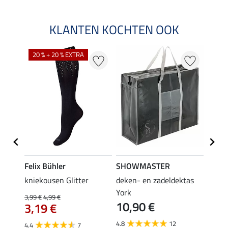
KLANTEN KOCHTEN OOK
20 % + 20 % EXTRA
Felix Bühler
SHOWMASTER
KNIG
root
kniekousen Glitter
deken- en zadeldektas
capta
3,9
York
3,99 €
4,99 €
10,90 €
3,19 €
5.0
4.8
12
4.4
7