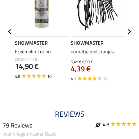
SHOWMASTER
SHOWMASTER
ZEDA
Eczemolin Lotion
oornetje met franjes
Oil C
inten
(29,80 € / 1 l)
5,49 €
6,99 €
14,90 €
4,39 €
(129,50 
van
4.8
10
4.1
22
4.0
REVIEWS
79 Reviews
4.8
voor vliegenmasker Basic