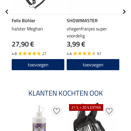
Felix Bühler
SHOWMASTER
Feli
halster Meghan
vliegenfranjes super
vlie
voordelig
27,90 €
3,99 €
19
4.8
27
4.6
67
4.8
toevoegen
toevoegen
KLANTEN KOCHTEN OOK
21 % + 20 % EXTRA