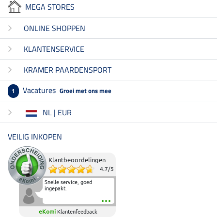
MEGA STORES
ONLINE SHOPPEN
KLANTENSERVICE
KRAMER PAARDENSPORT
Vacatures
Groei met ons mee
1
NL | EUR
VEILIG INKOPEN
Klantbeoordelingen
4.7
/
5
Snelle service, goed
ingepakt.
eKomi
Klantenfeedback