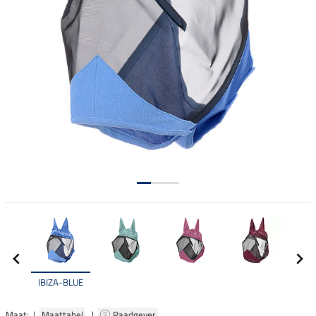
IBIZA-BLUE
Maat: |
Maattabel
|
Raadgever