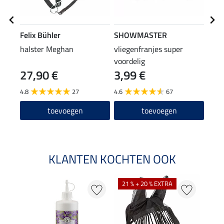
Felix Bühler
SHOWMASTER
Feli
halster Meghan
vliegenfranjes super
vlie
voordelig
27,90 €
3,99 €
19
4.8
27
4.6
67
4.8
toevoegen
toevoegen
KLANTEN KOCHTEN OOK
21 % + 20 % EXTRA