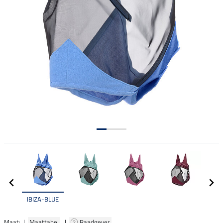
IBIZA-BLUE
Maat: |
Maattabel
|
Raadgever