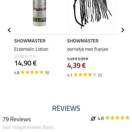
SHOWMASTER
SHOWMASTER
ZEDA
Eczemolin Lotion
oornetje met franjes
Oil C
inten
(29,80 € / 1 l)
5,49 €
6,99 €
14,90 €
4,39 €
(129,50 
van
4.8
10
4.1
22
4.0
REVIEWS
79 Reviews
4.8
voor vliegenmasker Basic