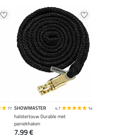
SHOWMASTER
77
4.7
14
halstertouw Durable met
paniekhaken
7,99 €