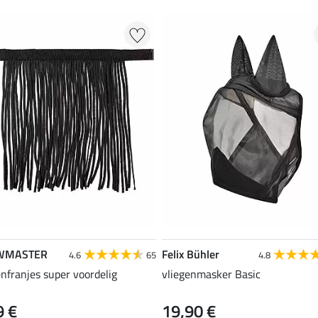
WMASTER
Felix Bühler
4.6
65
4.8
enfranjes super voordelig
vliegenmasker Basic
9 €
19,90 €