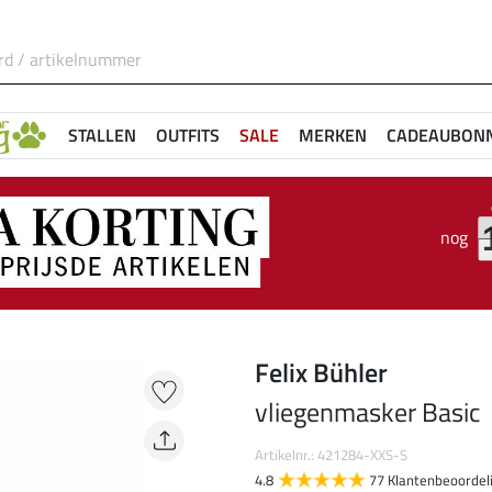
STALLEN
OUTFITS
SALE
MERKEN
CADEAUBON
nog
Felix Bühler
vliegenmasker Basic
Artikelnr.: 421284-XXS-S
4.8
77 Klantenbeoordel