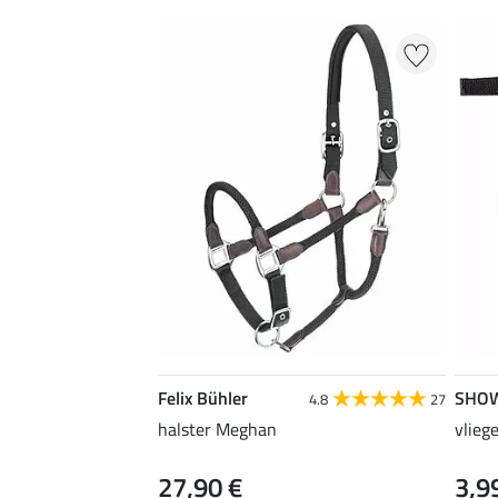
Felix Bühler
SHO
4.8
27
halster Meghan
vlieg
27,90 €
3,9