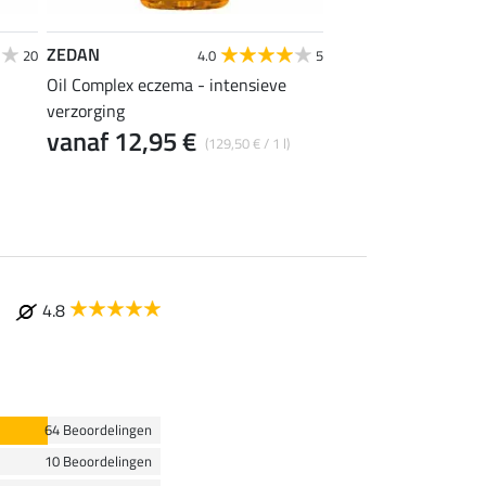
ZEDAN
SHOWMASTER
20
4.0
5
Oil Complex eczema - intensieve
Eczemolin spray
15,90 €
verzorging
(31,80 € / 1
vanaf 12,95 €
(129,50 € / 1 l)
4.8
64 Beoordelingen
10 Beoordelingen