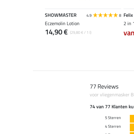
SHOWMASTER
Felix
4.7
3
4.9
8
Eczemolin Lotion
2 in
14,90 €
van
 € / 1 l)
(29,80 € / 1 l)
77 Reviews
voor vliegenmasker B
74 van 77 Klanten ku
5 Sterren
4 Sterren