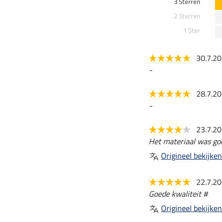
3 Sterren
2 Sterren
1 Ster
30.7.2
-
28.7.2
-
23.7.2
Het materiaal was goe
Origineel bekijken
22.7.2
Goede kwaliteit #
Origineel bekijken