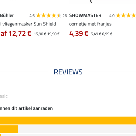
 Bühler
SHOWMASTER
4.6
26
4.0
 1 vliegenmasker Sun Shield
oornetje met franjes
af 12,72 €
4,39 €
15,90 €
19,90 €
5,49 €
6,99 €
REVIEWS
asic
nnen dit artikel aanraden