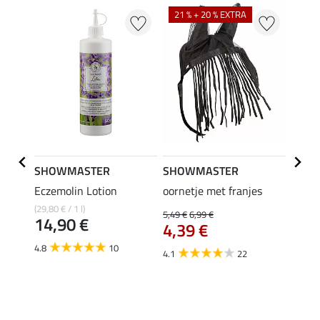
21 % + 20 % EXTRA
SHOWMASTER
SHOWMASTER
ZEDA
er
Eczemolin Lotion
oornetje met franjes
Oil C
inten
(29,80 € / 1 l)
5,49 €
6,99 €
14,90 €
4,39 €
(129,50 
van
4.8
10
4.1
22
4.0