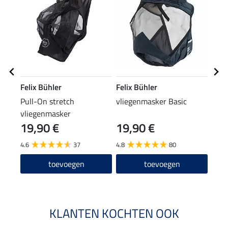
Felix Bühler
Felix Bühler
Feli
Pull-On stretch
vliegenmasker Basic
2 in
vliegenmasker
Shie
19,90 €
19,90 €
8,9
4.6
37
4.8
80
4.3
toevoegen
toevoegen
KLANTEN KOCHTEN OOK