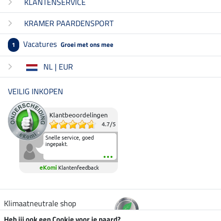
KLANTENSERVICE
KRAMER PAARDENSPORT
Vacatures
Groei met ons mee
1
NL | EUR
VEILIG INKOPEN
Klantbeoordelingen
4.7
/
5
Snelle service, goed
ingepakt.
eKomi
Klantenfeedback
Klimaatneutrale shop
Heb jij ook een Cookie voor je paard?