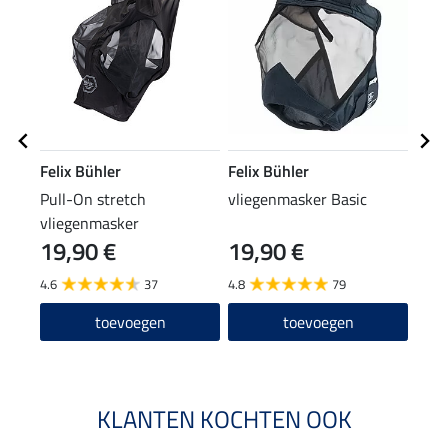
Felix Bühler
Felix Bühler
Feli
Pull-On stretch
vliegenmasker Basic
2 in
vliegenmasker
Shie
19,90 €
19,90 €
8,9
4.6
37
4.8
79
4.3
toevoegen
toevoegen
KLANTEN KOCHTEN OOK