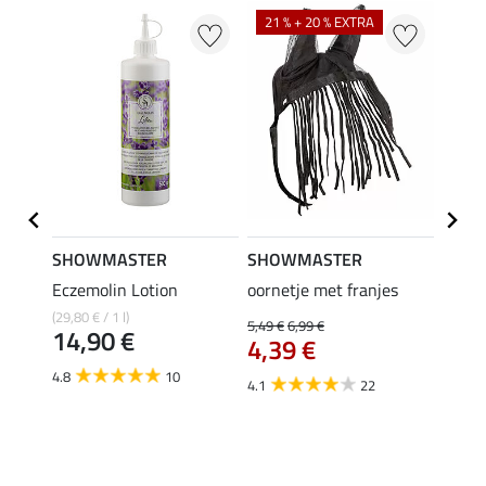
21 % + 20 % EXTRA
SHOWMASTER
SHOWMASTER
ZEDA
Eczemolin Lotion
oornetje met franjes
Oil C
inten
(29,80 € / 1 l)
5,49 €
6,99 €
14,90 €
4,39 €
(129,50 
van
4.8
10
4.1
22
4.0