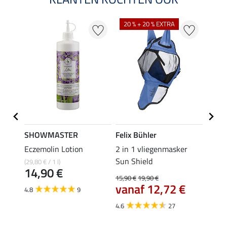
20 % + 20 % EXTRA
21 %
SHOWMASTER
Felix Bühler
SHO
Eczemolin Lotion
2 in 1 vliegenmasker
oorne
Sun Shield
(29,80 € / 1 l)
5,49 €
14,90 €
4,3
15,90 €
19,90 €
vanaf 12,72 €
4.8
9
4.0
4.6
27