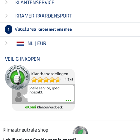
KLANTENSERVICE
KRAMER PAARDENSPORT
Vacatures
Groei met ons mee
1
NL | EUR
VEILIG INKOPEN
Klantbeoordelingen
4.7
/
5
Snelle service, goed
ingepakt.
eKomi
Klantenfeedback
Klimaatneutrale shop
Heb jij ook een Cookie voor je paard?