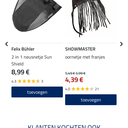
Felix Bühler
SHOWMASTER
SHO
2 in 1 neusnetje Sun
oornetje met franjes
vlie
Shield
acht
8,99 €
36
5,49 €
6,99 €
4,39 €
4.3
3
4.2
4.0
21
toevoegen
toevoegen
KLANTEN KOCHTEN OOK