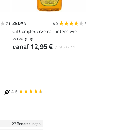
ZEDAN
SHOWMASTER
21
4.0
5
Oil Complex eczema - intensieve
Eczemolin spray
15,90 €
verzorging
(31,80 € / 1
vanaf 12,95 €
(129,50 € / 1 l)
4.6
27 Beoordelingen