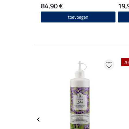
84,90 €
19,
toevoegen
20