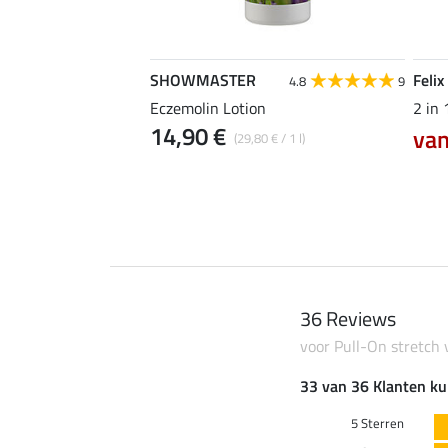
SHOWMASTER
Felix
4.7
3
4.8
9
Eczemolin Lotion
2 in
14,90 €
van
 € / 1 l)
(29,80 € / 1 l)
36 Reviews
voor Pull-On stretch
33 van 36 Klanten ku
5 Sterren