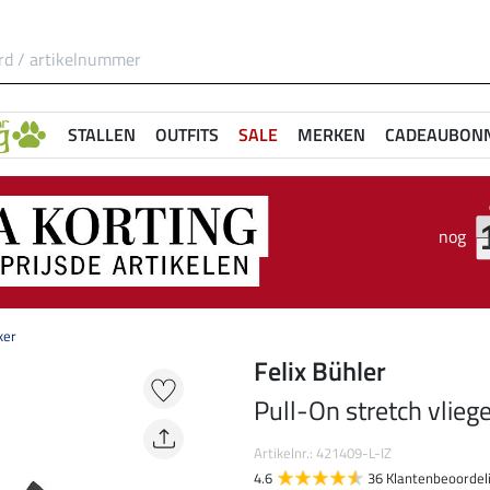
STALLEN
OUTFITS
SALE
MERKEN
CADEAUBON
nog
ker
Felix Bühler
Pull-On stretch vlie
Artikelnr.: 421409-L-IZ
4.6
36 Klantenbeoordel