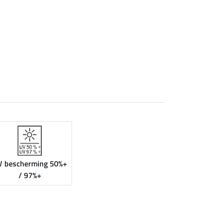
V bescherming 50%+
/ 97%+