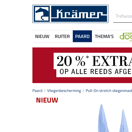
NIEUW
RUITER
PAARD
THEMA'S
Paard
Vliegenbescherming
Pull-On stretch vliegenmas
NIEUW