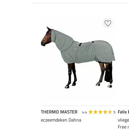
THERMO MASTER
Felix
4.4
5
eczeemdeken Dahna
vlieg
Free 