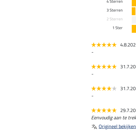
4 Sterren
3 Sterren
2 Sterren
1 Ster
4.8.20
-
31.7.2
-
31.7.2
-
29.7.2
Eenvoudig aan te trek
Origineel bekijken