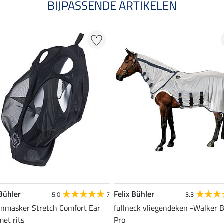
BIJPASSENDE ARTIKELEN
 Bühler
Felix Bühler
5.0
7
3.3
enmasker Stretch Comfort Ear
fullneck vliegendeken -Walker 
met rits
Pro