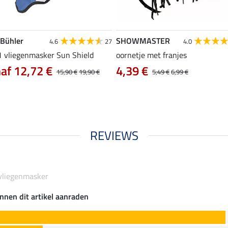
 Bühler
SHOWMASTER
4.6
27
4.0
 1 vliegenmasker Sun Shield
oornetje met franjes
af 12,72 €
4,39 €
15,90 €
19,90 €
5,49 €
6,99 €
REVIEWS
 vliegenmasker
nnen dit artikel aanraden