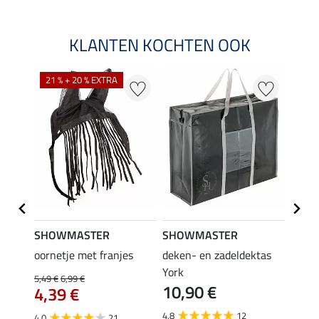
KLANTEN KOCHTEN OOK
21 % + 20 % EXTRA
SHOWMASTER
SHOWMASTER
Felix
bra
oornetje met franjes
deken- en zadeldektas
verle
York
kruis
5,49 €
6,99 €
10,90 €
borsts
4,39 €
7,9
4.8
12
4.0
21