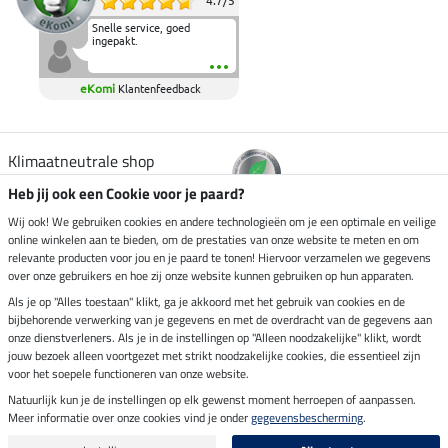
4.7
/
5
Snelle service, goed
ingepakt.
eKomi
Klantenfeedback
Klimaatneutrale shop
Heb jij ook een Cookie voor je paard?
Verzending per
Wij ook! We gebruiken cookies en andere technologieën om je een optimale en veilige
online winkelen aan te bieden, om de prestaties van onze website te meten en om
relevante producten voor jou en je paard te tonen! Hiervoor verzamelen we gegevens
over onze gebruikers en hoe zij onze website kunnen gebruiken op hun apparaten.
Veilig betalen met
Als je op "Alles toestaan" klikt, ga je akkoord met het gebruik van cookies en de
bijbehorende verwerking van je gegevens en met de overdracht van de gegevens aan
onze dienstverleners. Als je in de instellingen op "Alleen noodzakelijke" klikt, wordt
jouw bezoek alleen voortgezet met strikt noodzakelijke cookies, die essentieel zijn
Impressum
voor het soepele functioneren van onze website.
Natuurlijk kun je de instellingen op elk gewenst moment herroepen of aanpassen.
Meer informatie over onze cookies vind je onder
gegevensbescherming
.
Laatste update op 06.08.2026 om 14:39 uur