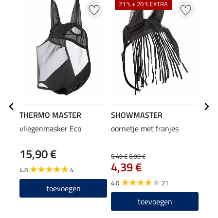
21 % + 20 % EXTRA
THERMO MASTER
SHOWMASTER
Orig
vliegenmasker Eco
oornetje met franjes
ANTI
15,90 €
(5,30 
5,49 €
6,99 €
15
4,39 €
4.8
4
3.9
4.0
21
toevoegen
toevoegen