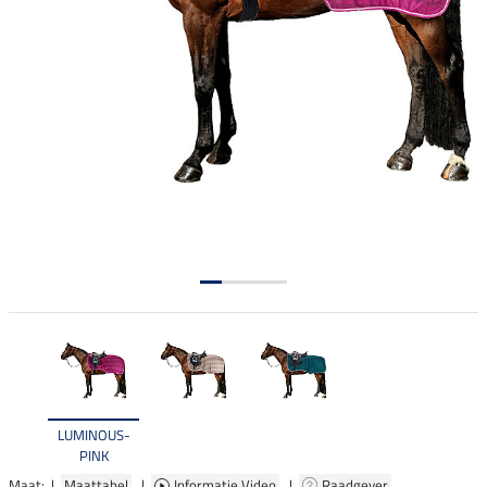
LUMINOUS-
PINK
Maat: |
Maattabel
|
Informatie Video
|
Raadgever