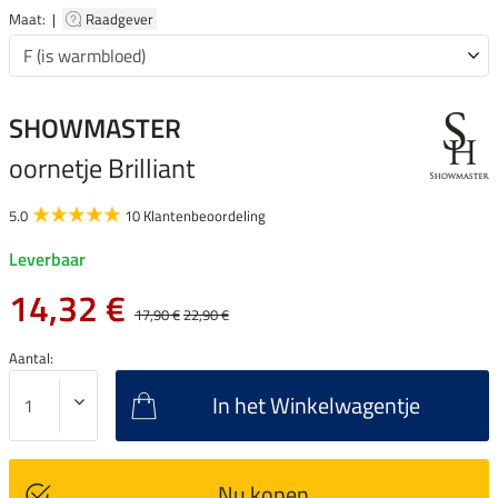
Maat: |
Raadgever
SHOWMASTER
oornetje Brilliant
5.0
10 Klantenbeoordeling
Leverbaar
14,32 €
17,90 €
22,90 €
Aantal:
In het Winkelwagentje
Nu kopen