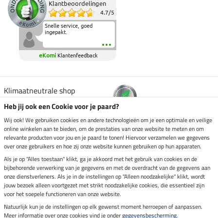
Klantbeoordelingen
4.7
/
5
Snelle service, goed
ingepakt.
eKomi
Klantenfeedback
Klimaatneutrale shop
Heb jij ook een Cookie voor je paard?
Verzending per
Wij ook! We gebruiken cookies en andere technologieën om je een optimale en veilige
online winkelen aan te bieden, om de prestaties van onze website te meten en om
relevante producten voor jou en je paard te tonen! Hiervoor verzamelen we gegevens
over onze gebruikers en hoe zij onze website kunnen gebruiken op hun apparaten.
Veilig betalen met
Als je op "Alles toestaan" klikt, ga je akkoord met het gebruik van cookies en de
bijbehorende verwerking van je gegevens en met de overdracht van de gegevens aan
onze dienstverleners. Als je in de instellingen op "Alleen noodzakelijke" klikt, wordt
jouw bezoek alleen voortgezet met strikt noodzakelijke cookies, die essentieel zijn
Impressum
voor het soepele functioneren van onze website.
Natuurlijk kun je de instellingen op elk gewenst moment herroepen of aanpassen.
Meer informatie over onze cookies vind je onder
gegevensbescherming
.