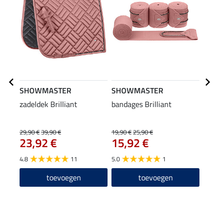
SHOWMASTER
SHOWMASTER
SHO
zadeldek Brilliant
bandages Brilliant
halst
29,90 €
39,90 €
19,90 €
25,90 €
15,90
23,92 €
15,92 €
12
4.8
11
5.0
1
5.0
toevoegen
toevoegen