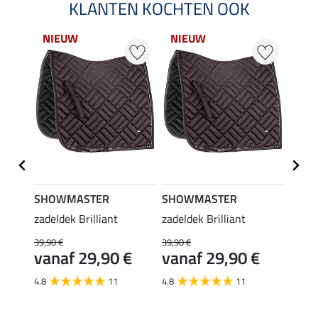
KLANTEN KOCHTEN OOK
NIEUW
NIEUW
NI
SHOWMASTER
SHOWMASTER
SHO
zadeldek Brilliant
zadeldek Brilliant
zadeld
39,90 €
39,90 €
39,90 
€
vanaf 29,90 €
vanaf 29,90 €
van
4.8
11
4.8
11
4.8