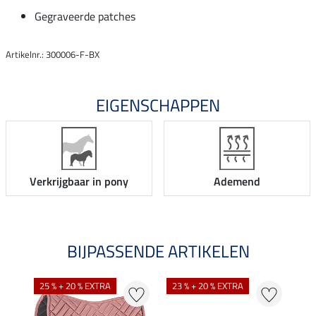
Gegraveerde patches
Artikelnr.: 300006-F-BX
EIGENSCHAPPEN
Verkrijgbaar in pony
Ademend
BIJPASSENDE ARTIKELEN
25 % + 20 % EXTRA
23 % + 20 % EXTRA
20