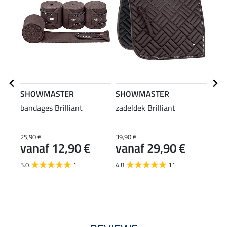
SHOWMASTER
SHOWMASTER
SHO
bandages Brilliant
zadeldek Brilliant
halst
25,90 €
39,90 €
19,90
vanaf 12,90 €
vanaf 29,90 €
van
5.0
1
4.8
11
5.0