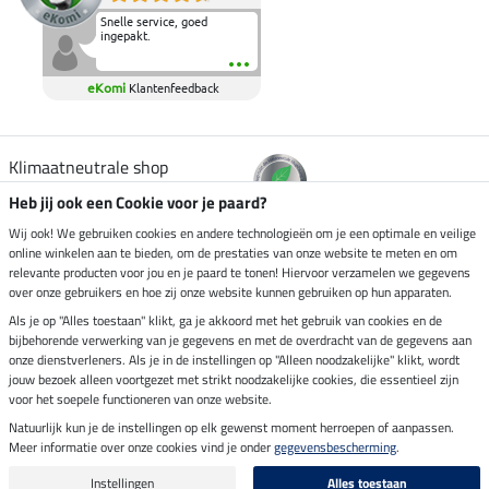
Snelle service, goed
ingepakt.
eKomi
Klantenfeedback
Klimaatneutrale shop
Heb jij ook een Cookie voor je paard?
Verzending per
Wij ook! We gebruiken cookies en andere technologieën om je een optimale en veilige
online winkelen aan te bieden, om de prestaties van onze website te meten en om
relevante producten voor jou en je paard te tonen! Hiervoor verzamelen we gegevens
over onze gebruikers en hoe zij onze website kunnen gebruiken op hun apparaten.
Veilig betalen met
Als je op "Alles toestaan" klikt, ga je akkoord met het gebruik van cookies en de
bijbehorende verwerking van je gegevens en met de overdracht van de gegevens aan
onze dienstverleners. Als je in de instellingen op "Alleen noodzakelijke" klikt, wordt
jouw bezoek alleen voortgezet met strikt noodzakelijke cookies, die essentieel zijn
Impressum
voor het soepele functioneren van onze website.
Natuurlijk kun je de instellingen op elk gewenst moment herroepen of aanpassen.
Meer informatie over onze cookies vind je onder
gegevensbescherming
.
Laatste update op 06.08.2026 om 03:11 uur
Alle prijzen in euro's, incl. BTW, excl. verzendkosten.
Instellingen
Alles toestaan