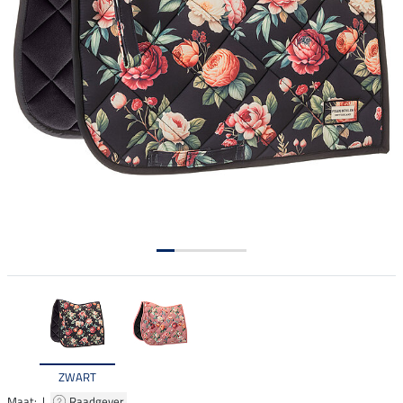
ZWART
Maat: |
Raadgever