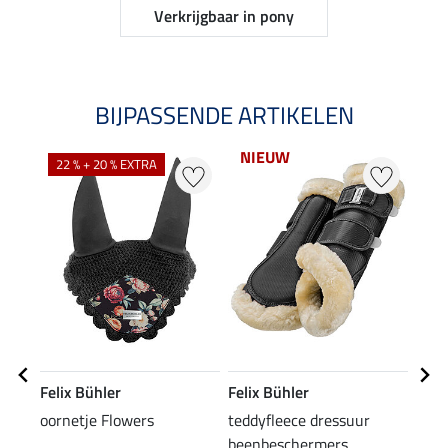
Verkrijgbaar in pony
BIJPASSENDE ARTIKELEN
NIEUW
NI
22 % + 20 % EXTRA
Felix Bühler
Felix Bühler
Feli
oornetje Flowers
teddyfleece dressuur
tedd
beenbeschermers
been