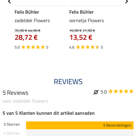
Felix Bühler
Felix Bühler
SHO
le met
zadeldek Flowers
oornetje Flowers
halst
karab
35,90 €
44,90 €
16,90 €
21,90 €
28,72 €
13,52 €
6,99 €
van
5.0
5
4.6
5
4.8
REVIEWS
5 Reviews
5.0
voor zadeldek Flowers
5 van 5 Klanten kunnen dit artikel aanraden
5 Sterren
5 Beoordelingen
4 Sterren