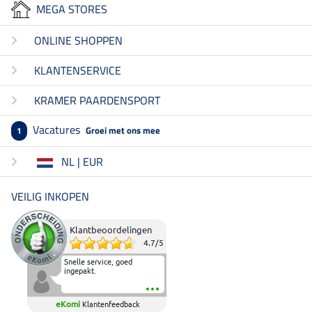
MEGA STORES
ONLINE SHOPPEN
KLANTENSERVICE
KRAMER PAARDENSPORT
Vacatures
Groei met ons mee
1
NL | EUR
VEILIG INKOPEN
Klantbeoordelingen
4.7
/
5
Snelle service, goed
ingepakt.
eKomi
Klantenfeedback