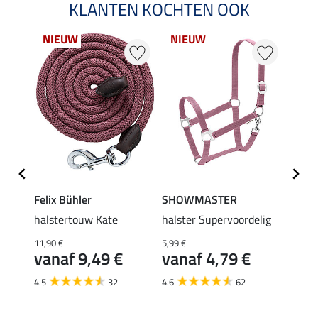
KLANTEN KOCHTEN OOK
NIEUW
NIEUW
NI
Felix Bühler
SHOWMASTER
SHO
ig II
halstertouw Kate
halster Supervoordelig
halst
panie
11,90 €
5,99 €
vanaf 9,49 €
vanaf 4,79 €
6,99 €
van
4.5
32
4.6
62
4.7