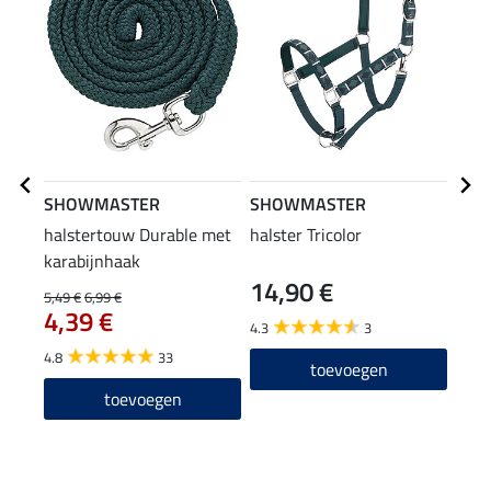
SHOWMASTER
SHOWMASTER
THE
halstertouw Durable met
halster Tricolor
vlie
karabijnhaak
Ligh
14,90 €
26
5,49 €
6,99 €
4,39 €
4.3
3
4.3
4.8
33
toevoegen
toevoegen