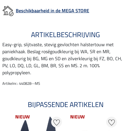
Beschikbaarheid in de MEGA STORE
ARTIKELBESCHRIJVING
Easy-grip, slijtvaste, stevig gevlochten halstertouw met
paniekhaak. Beslag roségoudkleurig bij WA, SR en MR,
goudkleurig bij BG, MG en SD en zilverkleurig bij FZ, BO, CH,
PV, LO, DQ, LD, GL, BM, BR, SS en MS. 2 m. 100%
polypropyleen.
Artikelnr.: 440828--MS
BIJPASSENDE ARTIKELEN
NIEUW
NIEUW
NI