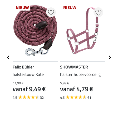
NIEUW
NIEUW
NI
Felix Bühler
SHOWMASTER
SHO
ig II
halstertouw Kate
halster Supervoordelig
halst
panie
11,90 €
5,99 €
vanaf 9,49 €
vanaf 4,79 €
6,99 €
van
4.5
32
4.6
61
4.7