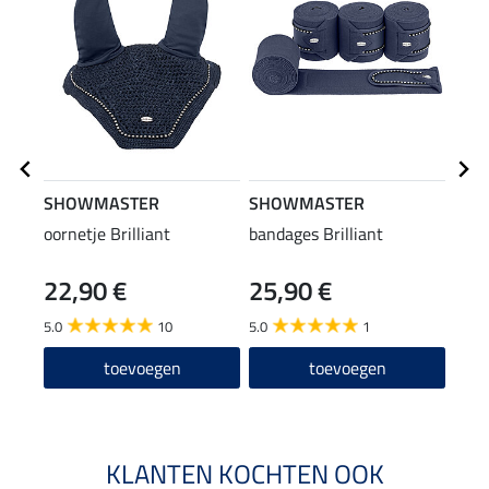
SHOWMASTER
SHOWMASTER
SHO
oornetje Brilliant
bandages Brilliant
halst
22,90 €
25,90 €
19
5.0
10
5.0
1
5.0
toevoegen
toevoegen
KLANTEN KOCHTEN OOK