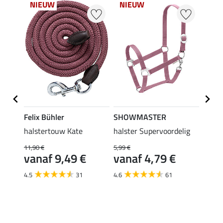
NIEUW
NIEUW
NI
Felix Bühler
SHOWMASTER
SHO
ig II
halstertouw Kate
halster Supervoordelig
halst
panie
11,90 €
5,99 €
vanaf 9,49 €
vanaf 4,79 €
6,99 €
van
4.5
31
4.6
61
4.7