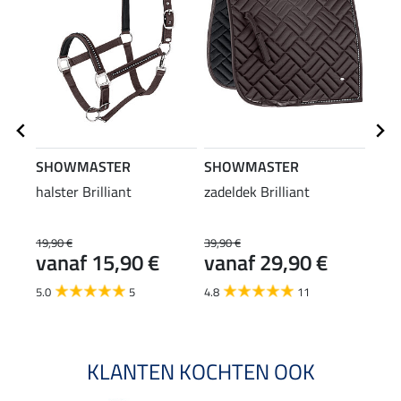
SHOWMASTER
SHOWMASTER
SHO
halster Brilliant
zadeldek Brilliant
hals
kara
19,90 €
39,90 €
6,99 
vanaf 15,90 €
vanaf 29,90 €
van
5.0
5
4.8
11
4.8
KLANTEN KOCHTEN OOK