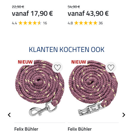
22,90 €
54,90 €
24,90
vanaf 17,90 €
vanaf 43,90 €
van
4.4
16
4.8
36
4.6
KLANTEN KOCHTEN OOK
NIEUW
NIEUW
NI
Felix Bühler
Felix Bühler
Felix