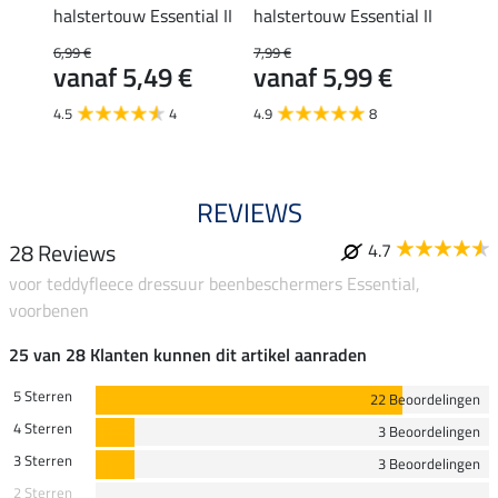
halstertouw Essential II
halstertouw Essential II
halste
6,99 €
7,99 €
17,90 
€
vanaf 5,49 €
vanaf 5,99 €
van
4.5
4
4.9
8
5.0
REVIEWS
28 Reviews
4.7
voor teddyfleece dressuur beenbeschermers Essential,
voorbenen
25 van 28 Klanten kunnen dit artikel aanraden
5 Sterren
22 Beoordelingen
4 Sterren
3 Beoordelingen
3 Sterren
3 Beoordelingen
2 Sterren