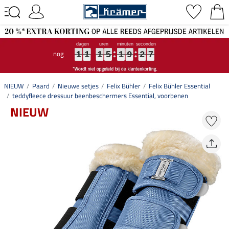
nog
1
1
1
1
1
1
1
1
1
5
5
5
1
1
1
9
9
9
2
2
2
7
6
7
1
1
1
5
1
9
2
6
NIEUW
Paard
Nieuwe setjes
Felix Bühler
Felix Bühler Essential
teddyfleece dressuur beenbeschermers Essential, voorbenen
NIEUW