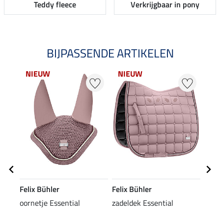
Teddy fleece
Verkrijgbaar in pony
BIJPASSENDE ARTIKELEN
NIEUW
NIEUW
NI
Felix Bühler
Felix Bühler
Feli
oornetje Essential
zadeldek Essential
flee