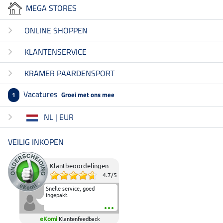
MEGA STORES
ONLINE SHOPPEN
KLANTENSERVICE
KRAMER PAARDENSPORT
Vacatures
Groei met ons mee
1
NL | EUR
VEILIG INKOPEN
Klantbeoordelingen
4.7
/
5
Snelle service, goed
ingepakt.
eKomi
Klantenfeedback