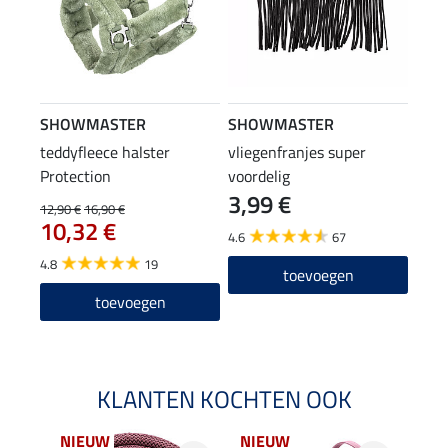
SHOWMASTER
SHOWMASTER
teddyfleece halster
vliegenfranjes super
Protection
voordelig
3,99 €
12,90 €
16,90 €
10,32 €
4.6
67
4.8
19
toevoegen
toevoegen
KLANTEN KOCHTEN OOK
NIEUW
NIEUW
NI