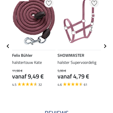
Felix Bühler
SHOWMASTER
SHO
ig II
halstertouw Kate
halster Supervoordelig
halst
panie
11,90 €
5,99 €
vanaf 9,49 €
vanaf 4,79 €
6,99 €
van
4.5
32
4.6
61
4.7
REVIEWS