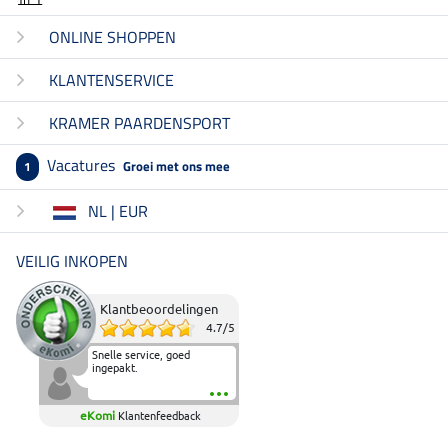
ONLINE SHOPPEN
KLANTENSERVICE
KRAMER PAARDENSPORT
Vacatures
Groei met ons mee
1
NL | EUR
VEILIG INKOPEN
Klantbeoordelingen
4.7
/
5
Snelle service, goed
ingepakt.
eKomi
Klantenfeedback