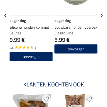
sugar dog
sugar dog
suga
silicone honden kommat
vouwbare honden voerbak
olie
Salinas
Classic Line
Defe
9,99 €
5,99 €
15,90
12
4.5
2
toevoegen
toevoegen
KLANTEN KOCHTEN OOK