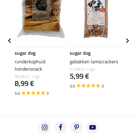
sugar dog
sugar dog
Tubid
runderkophuid
gebakken lamscrackers
Delik
hondensnack
(11,98 € / 1 kg)
(46,53 
5,99 €
3,4
(35,96 € / 1 kg)
8,99 €
5.0
3
5.0
5.0
3